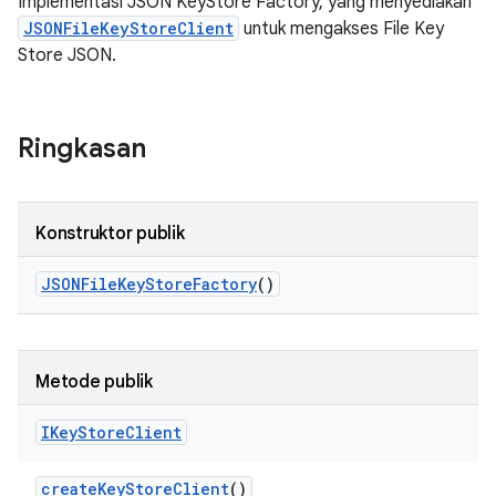
Implementasi JSON KeyStore Factory, yang menyediakan
JSONFileKeyStoreClient
untuk mengakses File Key
Store JSON.
Ringkasan
Konstruktor publik
JSONFile
Key
Store
Factory
()
Metode publik
IKey
Store
Client
create
Key
Store
Client
()