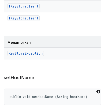
IKey
Store
Client
IKey
Store
Client
Menampilkan
Key
Store
Exception
set
Host
Name
public void setHostName (String hostName)