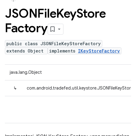
JSONFile
Key
Store
Factory
public class JSONFileKeyStoreFactory
extends Object
implements
IKeyStoreFactory
java.lang.Object
↳
com.android.tradefed.util.keystore.JSONFileKeyStoreF