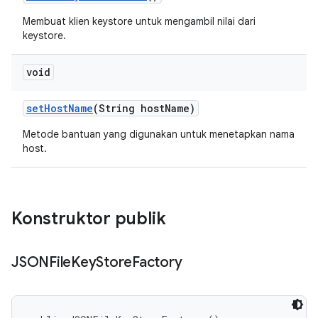
Membuat klien keystore untuk mengambil nilai dari
keystore.
void
set
Host
Name
(String host
Name)
Metode bantuan yang digunakan untuk menetapkan nama
host.
Konstruktor publik
JSONFile
Key
Store
Factory