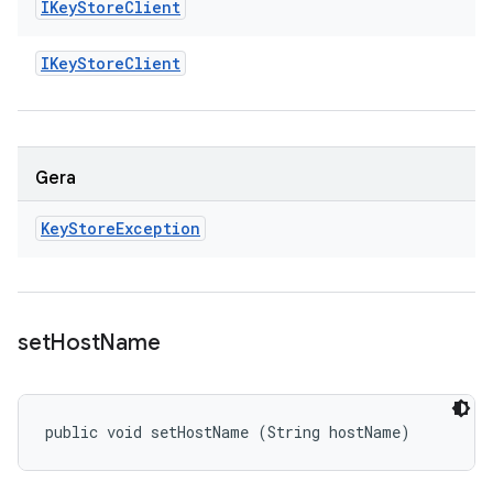
IKey
Store
Client
IKey
Store
Client
Gera
Key
Store
Exception
set
Host
Name
public void setHostName (String hostName)