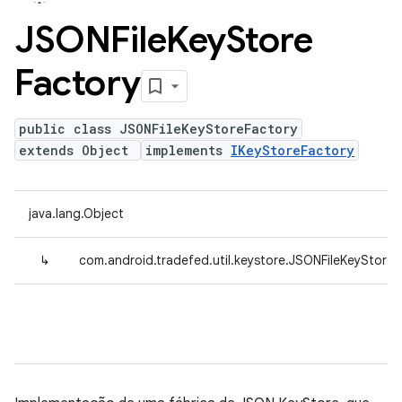
JSONFile
Key
Store
Factory
public class JSONFileKeyStoreFactory
extends Object
implements
IKeyStoreFactory
java.lang.Object
↳
com.android.tradefed.util.keystore.JSONFileKeyStoreF