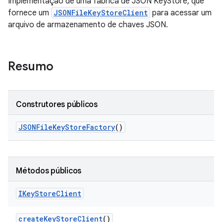
Implementação de uma fábrica de JSON KeyStore, que
fornece um
JSONFileKeyStoreClient
para acessar um
arquivo de armazenamento de chaves JSON.
Resumo
Construtores públicos
JSONFile
Key
Store
Factory
()
Métodos públicos
IKey
Store
Client
create
Key
Store
Client
()