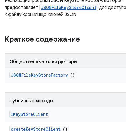
Реализация фабрики JSON KeyStore Factory, которая
предоставляет
JSONFileKeyStoreClient
для доступа
к файлу хранилища ключей JSON.
Краткое содержание
Общественные конструкторы
JSONFile
Key
Store
Factory
()
Публичные методы
IKey
Store
Client
create
Key
Store
Client
()