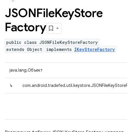
JSONFile
Key
Store
Factory
public class JSONFileKeyStoreFactory
extends Object
implements
IKeyStoreFactory
java.lang.Объект
↳
com.android.tradefed.util.keystore.JSONFileKeyStoreFa