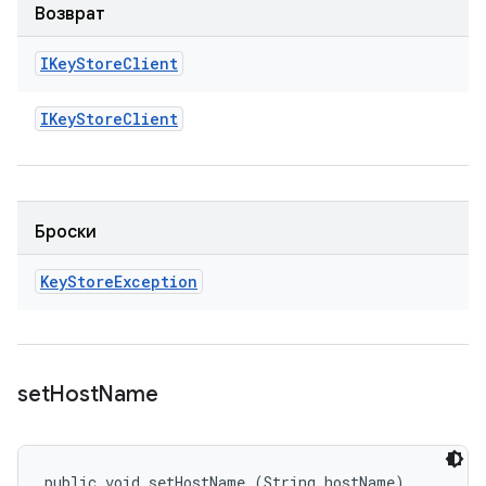
Возврат
IKey
Store
Client
IKey
Store
Client
Броски
Key
Store
Exception
set
Host
Name
public void setHostName (String hostName)