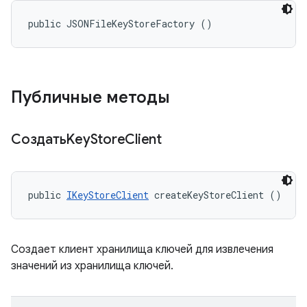
public JSONFileKeyStoreFactory ()
Публичные методы
СоздатьKey
Store
Client
public 
IKeyStoreClient
 createKeyStoreClient ()
Создает клиент хранилища ключей для извлечения
значений из хранилища ключей.