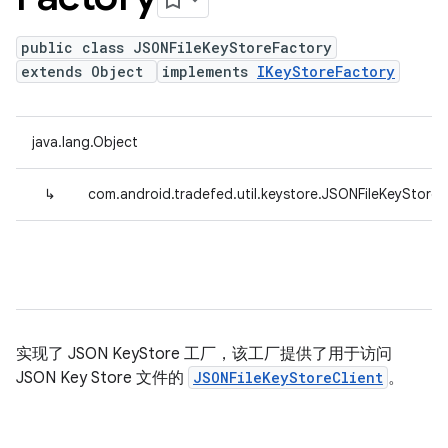
public class JSONFileKeyStoreFactory
extends Object
implements
IKeyStoreFactory
java.lang.Object
↳
com.android.tradefed.util.keystore.JSONFileKeyStoreF
实现了 JSON KeyStore 工厂，该工厂提供了用于访问
JSON Key Store 文件的
JSONFileKeyStoreClient
。