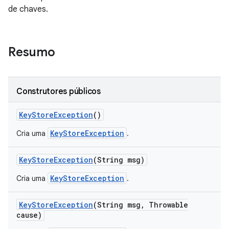
de chaves.
Resumo
Construtores públicos
Key
Store
Exception
()
KeyStoreException
Cria uma
.
Key
Store
Exception
(String msg)
KeyStoreException
Cria uma
.
Key
Store
Exception
(String msg
,
Throwable
cause)