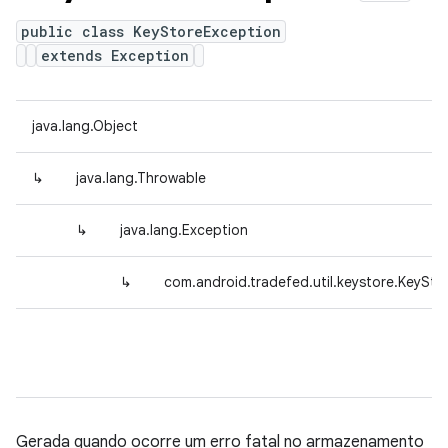
public class KeyStoreException
extends Exception
java.lang.Object
↳
java.lang.Throwable
↳
java.lang.Exception
↳
com.android.tradefed.util.keystore.KeySto
Gerada quando ocorre um erro fatal no armazenamento