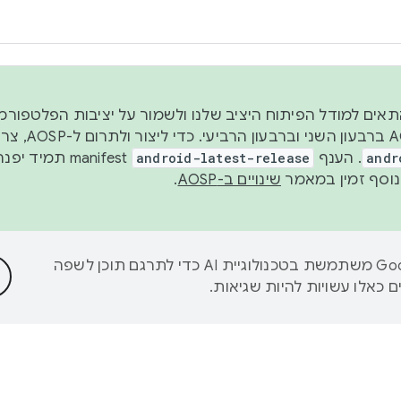
 2026, כדי להתאים למודל הפיתוח היציב שלנו ולשמור על יציבות הפלט
נפרסם קוד מקור ב-AOSP 
andr
. הענף
android-latest-release
manifest תמי
שינויים ב-AOSP
.
‫Google משתמשת בטכנולוגיית AI כדי לתרגם תוכן לשפה
 כאלו עשויות להיות שגיאות.