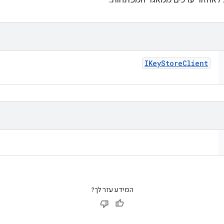
 לאחזור ערכים ממאגר המפתחות.
IKey
Store
Client
המידע עזר לך?