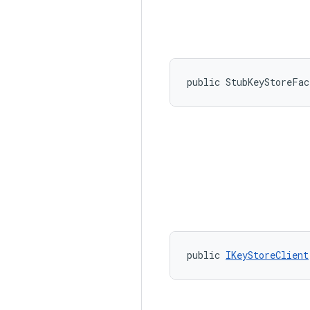
public StubKeyStoreFa
public 
IKeyStoreClient