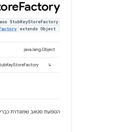
tore
Factory
ass StubKeyStoreFactory
Factory
extends Object
java.lang.Object
StubKeyStoreFactory
↳
הטמעת סטאב שמוגדרת כברירת מחדל ל-ry