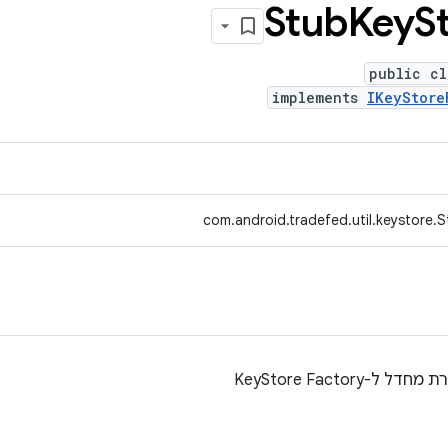
Stub
Key
S
public cl
implements
IKeyStore
com.android.tradefed.util.keystore.
KeyStore Facto