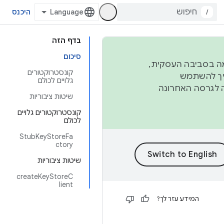
/
היכנס
בדף הזה
סיכום
פורמה בסביבה העסקית,
קונסטרוקטורים
ברבעון השני וברבעון הרביעי. כדי ליצור ולתרום ל-AOSP, צריך להשתמש
גלויים לכולם
ד יפנה לגרסה האחרונה
שיטות ציבוריות
קונסטרוקטורים גלויים
לכולם
StubKeyStoreFa
ctory
שיטות ציבוריות
createKeyStoreC
lient
המידע עזר לך?