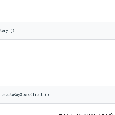
ctory ()
 createKeyStoreClient ()