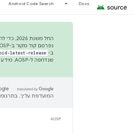
Android Code Search
Docs
החל משנת
ב-
oid-latest-release
שנדחפה ל-AOSP. מידע נוסף זמין במאמר
המועדפת עליך. בתרגומים
AOSP