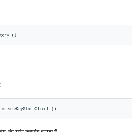
ctory ()
t
 createKeyStoreClient ()