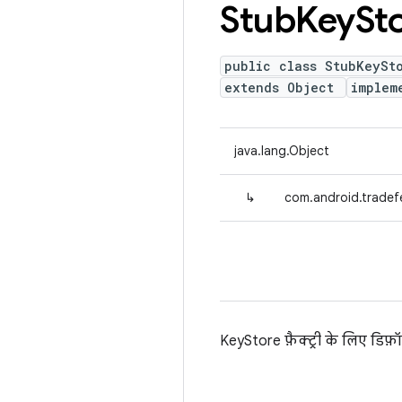
Stub
Key
St
public class StubKeySt
extends Object
implem
java.lang.Object
↳
com.android.tradef
KeyStore फ़ैक्ट्री के लिए डिफ़