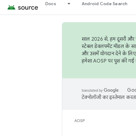
Docs
Android Code Search
साल 2026 से, हम दूसरी और च
स्टेबल डेवलपमेंट मॉडल के सा
और उसमें योगदान देने के लिए
हमेशा AOSP पर पुश की गई सब
Goog
टेक्नोलॉजी का इस्तेमाल करता 
AOSP