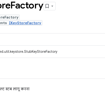
ore
Factory
oreFactory
ents
IKeyStoreFactory
ed.util.keystore.StubKeyStoreFactory
ॉल्ट स्टब लागू करना