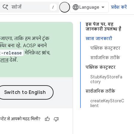
/
प्रवेश करें
इस पेज पर, यह
जानकारी उपलब्ध है
जाएगा, ताकि हम अपने ट्रंक
खास जानकारी
स्थिर बना रहे. AOSP बनाने
पब्लिक कंस्ट्रक्टर
t-release
मेनिफ़ेस्ट ब्रांच,
सार्वजनिक तरीके
दलाव
देखें.
पब्लिक कंस्ट्रक्टर
StubKeyStoreFa
ctory
सार्वजनिक तरीके
createKeyStoreC
lient
न्टेंट से आपको मदद मिली?