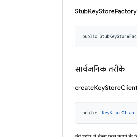
Stub
Key
Store
Factory
public StubKeyStoreFa
सार्वजनिक तरीके
create
Key
Store
Clien
public 
IKeyStoreClient