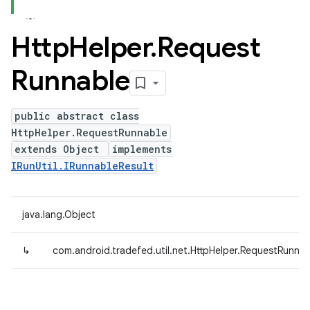
Http
Helper
.
Request
Runnable
public abstract class
HttpHelper.RequestRunnable
extends Object
implements
IRunUtil.IRunnableResult
java.lang.Object
↳
com.android.tradefed.util.net.HttpHelper.RequestRunnab