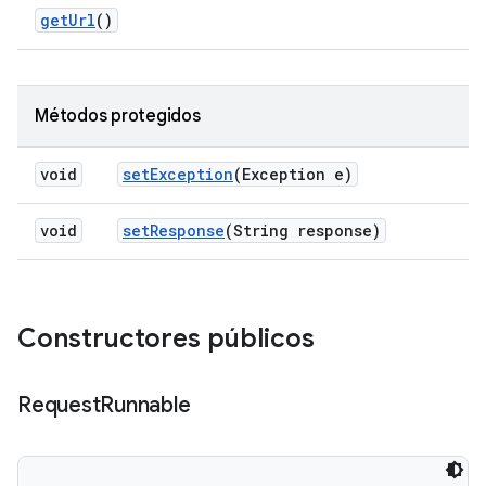
get
Url
()
Métodos protegidos
void
set
Exception
(Exception e)
void
set
Response
(String response)
Constructores públicos
Request
Runnable