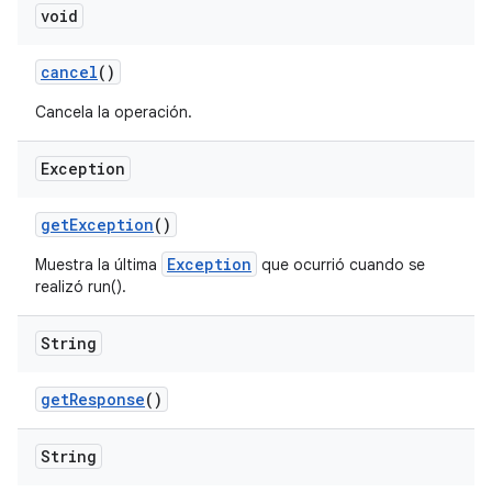
void
cancel
()
Cancela la operación.
Exception
get
Exception
()
Exception
Muestra la última
que ocurrió cuando se
realizó run().
String
get
Response
()
String