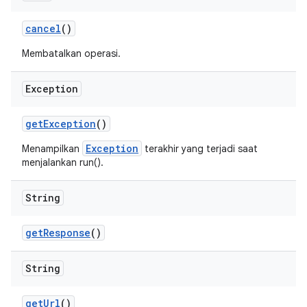
cancel
()
Membatalkan operasi.
Exception
get
Exception
()
Exception
Menampilkan
terakhir yang terjadi saat
menjalankan run().
String
get
Response
()
String
get
Url
()