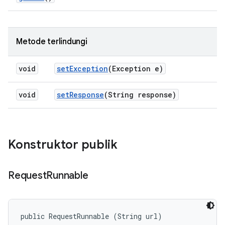
Metode terlindungi
void
set
Exception
(Exception e)
void
set
Response
(String response)
Konstruktor publik
Request
Runnable
public RequestRunnable (String url)