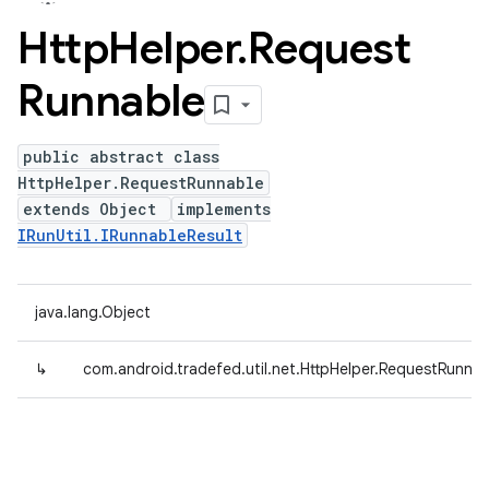
Http
Helper
.
Request
Runnable
public abstract class
HttpHelper.RequestRunnable
extends Object
implements
IRunUtil.IRunnableResult
java.lang.Object
↳
com.android.tradefed.util.net.HttpHelper.RequestRunnab