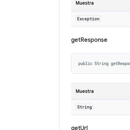
Muestra
Exception
get
Response
public String getRespo
Muestra
String
get
Url