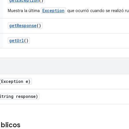
get
Exception
()
Exception
Muestra la última
que ocurrió cuando se realizó ru
get
Response
()
get
Url
()
(Exception e)
String response)
blicos