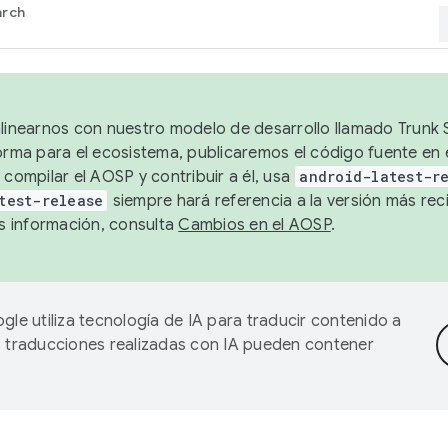
arch
alinearnos con nuestro modelo de desarrollo llamado Trunk S
forma para el ecosistema, publicaremos el código fuente en
 compilar el AOSP y contribuir a él, usa
android-latest-r
test-release
siempre hará referencia a la versión más reci
 información, consulta
Cambios en el AOSP
.
gle utiliza tecnología de IA para traducir contenido a
as traducciones realizadas con IA pueden contener