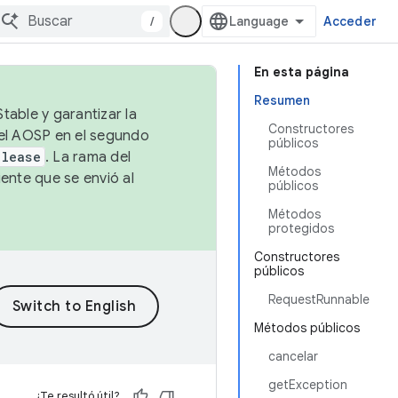
/
Acceder
En esta página
Resumen
table y garantizar la
Constructores
 el AOSP en el segundo
públicos
elease
. La rama del
Métodos
ente que se envió al
públicos
Métodos
protegidos
Constructores
públicos
RequestRunnable
Métodos públicos
cancelar
getException
¿Te resultó útil?