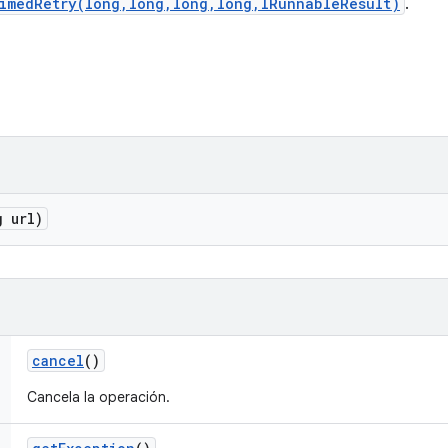
TimedRetry(long,long,long,long,IRunnableResult)
.
g url)
cancel
()
Cancela la operación.