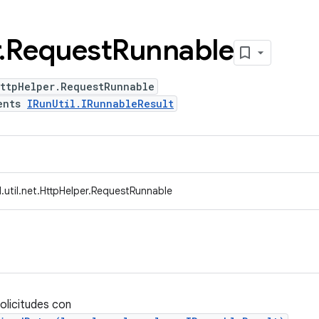
.
Request
Runnable
HttpHelper.RequestRunnable
ents
IRunUtil.IRunnableResult
.util.net.HttpHelper.RequestRunnable
solicitudes con