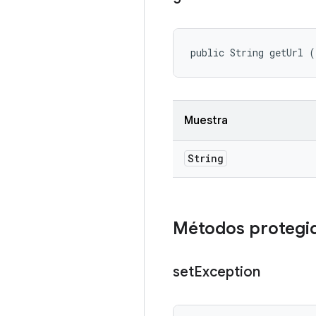
public String getUrl (
Muestra
String
Métodos protegi
set
Exception