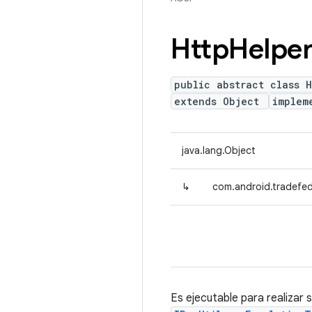
Http
Helper
public abstract class 
extends Object
implem
java.lang.Object
↳
com.android.tradefed
Es ejecutable para realizar 