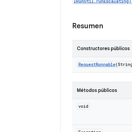
IRunUtil.runEscalating
Resumen
Constructores públicos
Request
Runnable
(Strin
Métodos públicos
void