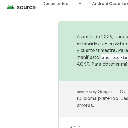
Documentos
Android Code Se
A partir de 2026, para 
estabilidad de la plata
y cuarto trimestre. Para
manifiesto
android-la
AOSP. Para obtener más
Goo
tu idioma preferido. L
errores.
AOSP