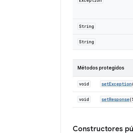
Exception
String
String
Métodos protegidos
void
set
Exception
void
set
Response
(
Constructores pú