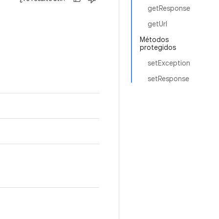
getResponse
getUrl
Métodos
protegidos
setException
setResponse