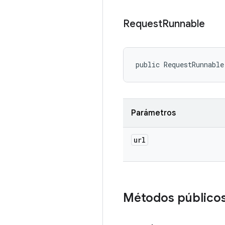
Request
Runnable
public RequestRunnable
Parámetros
url
Métodos público