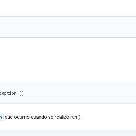
ception ()
n
que ocurrió cuando se realizó run().