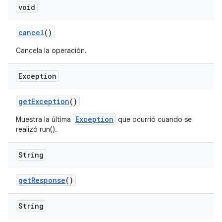
void
cancel
()
Cancela la operación.
Exception
get
Exception
()
Exception
Muestra la última
que ocurrió cuando se
realizó run().
String
get
Response
()
String