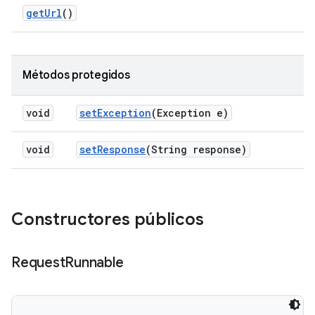
get
Url
()
Métodos protegidos
void
set
Exception
(Exception e)
void
set
Response
(String response)
Constructores públicos
Request
Runnable