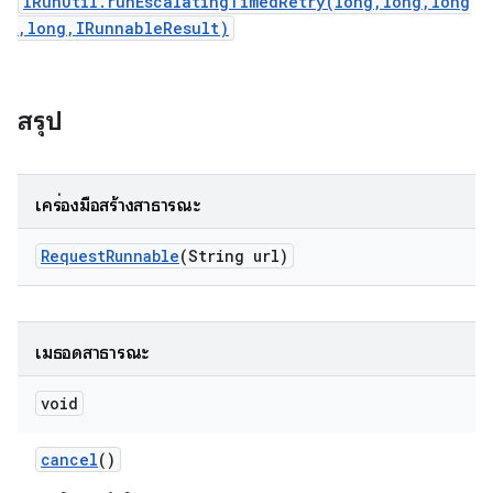
IRunUtil.runEscalatingTimedRetry(long,long,long
,long,IRunnableResult)
สรุป
เครื่องมือสร้างสาธารณะ
Request
Runnable
(String url)
เมธอดสาธารณะ
void
cancel
()