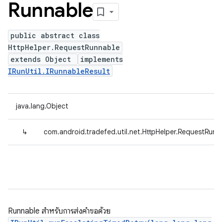
Runnable
public abstract class
HttpHelper.RequestRunnable
extends Object
implements
IRunUtil.IRunnableResult
java.lang.Object
↳
com.android.tradefed.util.net.HttpHelper.RequestRunn
Runnable สำหรับการส่งคำขอด้วย