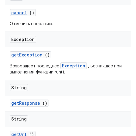
cancel
()
Отменить операцию.
Exception
get
Exception
()
Exception
Возвращает последнее
, возникшее при
выполнении функции run().
String
get
Response
()
String
get
Url
()