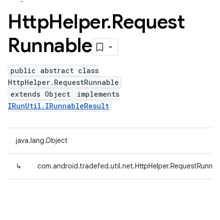
Http
Helper
.
Request
Runnable
public abstract class
HttpHelper.RequestRunnable
extends Object
implements
IRunUtil.IRunnableResult
java.lang.Object
↳
com.android.tradefed.util.net.HttpHelper.RequestRunnab