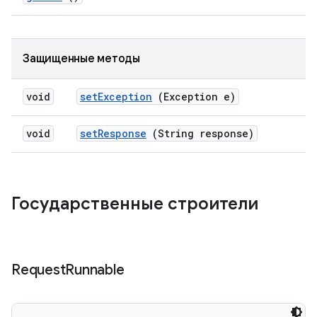
Защищенные методы
void
set
Exception
(Exception e)
void
set
Response
(String response)
Государственные строители
Request
Runnable