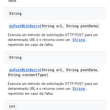
falha.
String
do
Post
With
Retry
(String url
,
String post
Data)
Executa um método de solicitação HTTP POST para um
String
determinado URL e o retorna como um
,
repetindo em caso de falha.
String
do
Post
With
Retry
(String url
,
String post
Data
,
String content
Type)
Executa um método de solicitação HTTP POST para um
String
determinado URL e o retorna como um
,
repetindo em caso de falha.
int