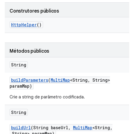
Construtores públicos
Http
Helper
()
Métodos públicos
String
build
Parameters
(
Multi
Map
<String
,
String>
param
Map)
Crie a string de parâmetro codificada.
String
build
Url
(String base
Url
,
Multi
Map
<String
,
String> param
Map)