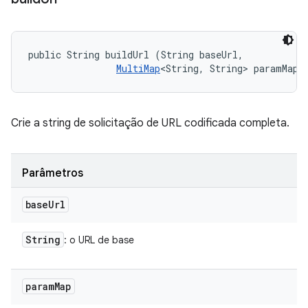
public String buildUrl (String baseUrl, 

MultiMap
<String, String> paramMap)
Crie a string de solicitação de URL codificada completa.
Parâmetros
base
Url
String
: o URL de base
param
Map