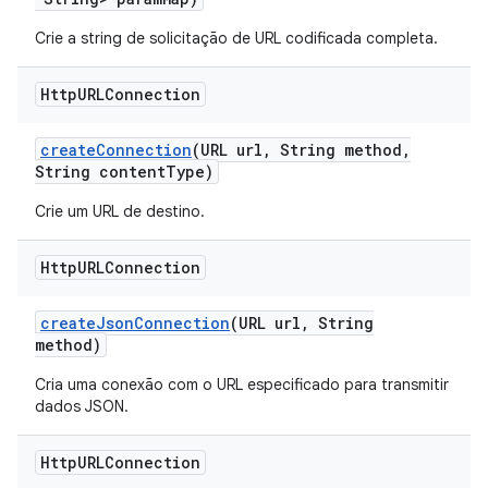
Crie a string de solicitação de URL codificada completa.
Http
URLConnection
create
Connection
(URL url
,
String method
,
String content
Type)
Crie um URL de destino.
Http
URLConnection
create
Json
Connection
(URL url
,
String
method)
Cria uma conexão com o URL especificado para transmitir
dados JSON.
Http
URLConnection