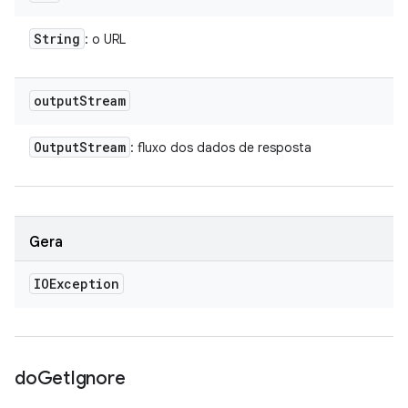
String
: o URL
output
Stream
Output
Stream
: fluxo dos dados de resposta
Gera
IOException
do
Get
Ignore