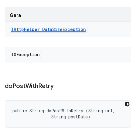
Gera
IHttp
Helper
.
Data
Size
Exception
IOException
do
Post
With
Retry
public String doPostWithRetry (String url, 

                String postData)