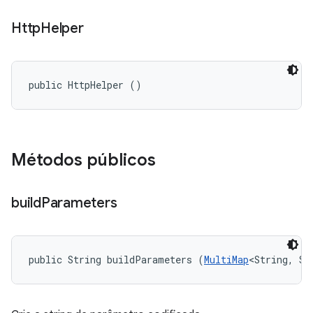
Http
Helper
public HttpHelper ()
Métodos públicos
build
Parameters
public String buildParameters (
MultiMap
<String, St