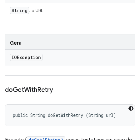
String
: o URL
Gera
IOException
do
Get
With
Retry
public String doGetWithRetry (String url)
doGet(String)