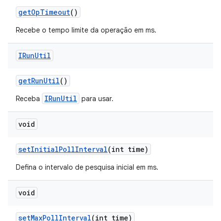
get
Op
Timeout
()
Recebe o tempo limite da operação em ms.
IRun
Util
get
Run
Util
()
IRunUtil
Receba
para usar.
void
set
Initial
Poll
Interval
(int time)
Defina o intervalo de pesquisa inicial em ms.
void
set
Max
Poll
Interval
(int time)