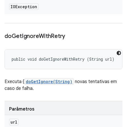
IOException
do
Get
Ignore
With
Retry
public void doGetIgnoreWithRetry (String url)
Executa {
doGetIgnore(String)
novas tentativas em
caso de falha.
Parâmetros
url