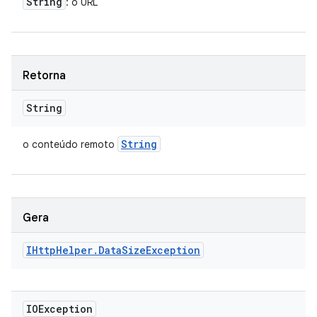
String
: o URL
Retorna
String
String
o conteúdo remoto
Gera
IHttp
Helper
.
Data
Size
Exception
IOException