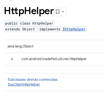
Http
Helper
public class HttpHelper
extends Object
implements
IHttpHelper
java.lang.Object
↳
com.android.tradefed.util.net.HttpHelper
Subclasses diretas conhecidas
SsoClientHttpHelper