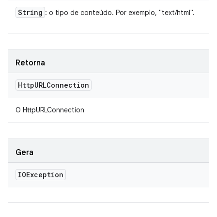
String
: o tipo de conteúdo. Por exemplo, "text/html".
Retorna
Http
URLConnection
O HttpURLConnection
Gera
IOException