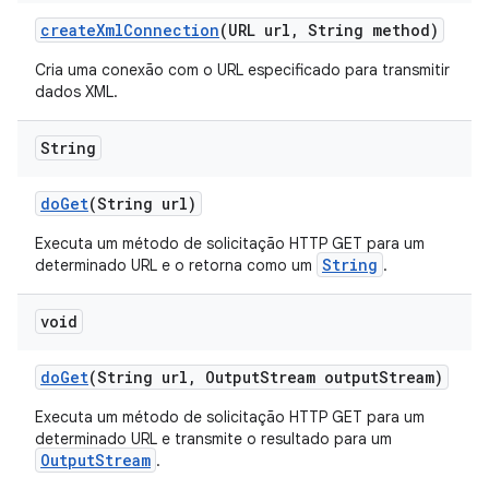
create
Xml
Connection
(URL url
,
String method)
Cria uma conexão com o URL especificado para transmitir
dados XML.
String
do
Get
(String url)
Executa um método de solicitação HTTP GET para um
String
determinado URL e o retorna como um
.
void
do
Get
(String url
,
Output
Stream output
Stream)
Executa um método de solicitação HTTP GET para um
determinado URL e transmite o resultado para um
OutputStream
.