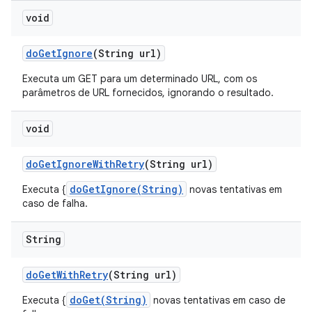
void
do
Get
Ignore
(String url)
Executa um GET para um determinado URL, com os
parâmetros de URL fornecidos, ignorando o resultado.
void
do
Get
Ignore
With
Retry
(String url)
doGetIgnore(String)
Executa {
novas tentativas em
caso de falha.
String
do
Get
With
Retry
(String url)
doGet(String)
Executa {
novas tentativas em caso de