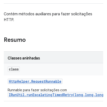
Contém métodos auxiliares para fazer solicitações
HTTP.
Resumo
Classes aninhadas
class
Http
Helper
.
Request
Runnable
Runnable para fazer solicitações com
IRunUtil.runEscalatingTimedRetry(long,long,long,