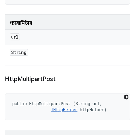
প্যারামিটার
url
String
Http
Multipart
Post
public HttpMultipartPost (String url, 

IHttpHelper
 httpHelper)