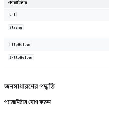
প্যারামিটার
url
String
http
Helper
IHttp
Helper
জনসাধারণের পদ্ধতি
প্যারামিটার যোগ করুন