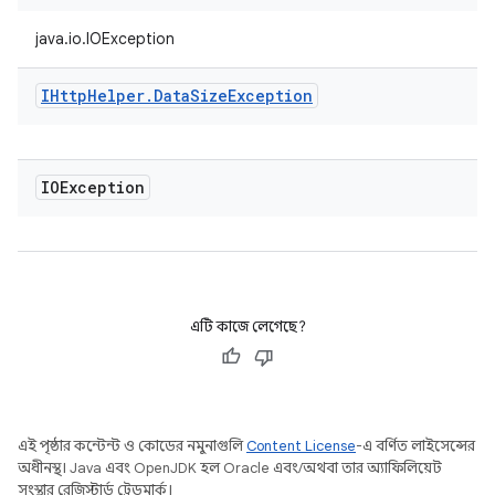
java.io.IOException
IHttp
Helper
.
Data
Size
Exception
IOException
এটি কাজে লেগেছে?
এই পৃষ্ঠার কন্টেন্ট ও কোডের নমুনাগুলি
Content License
-এ বর্ণিত লাইসেন্সের
অধীনস্থ। Java এবং OpenJDK হল Oracle এবং/অথবা তার অ্যাফিলিয়েট
সংস্থার রেজিস্টার্ড ট্রেডমার্ক।