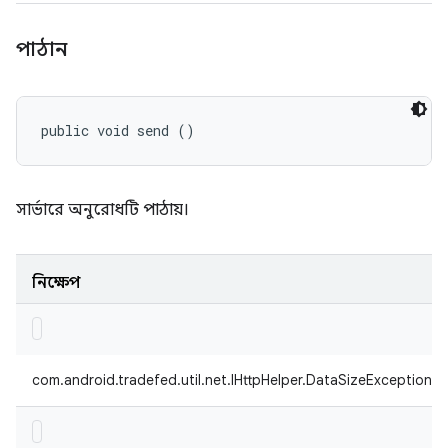
পাঠান
public void send ()
সার্ভারে অনুরোধটি পাঠায়।
নিক্ষেপ
com.android.tradefed.util.net.IHttpHelper.DataSizeException