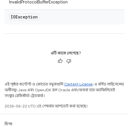
InvalidProtocolBufferException
IOException
এটি কাজে লেগেছে?
এই পৃষ্ঠার কন্টেন্ট ও কোডের নমুনাগুলি
Content License
-এ বর্ণিত লাইসেন্সের
অধীনস্থ। Java এবং OpenJDK হল Oracle এবং/অথবা তার অ্যাফিলিয়েট
সংস্থার রেজিস্টার্ড ট্রেডমার্ক।
2026-06-22 UTC-তে শেষবার আপডেট করা হয়েছে।
বিল্ড