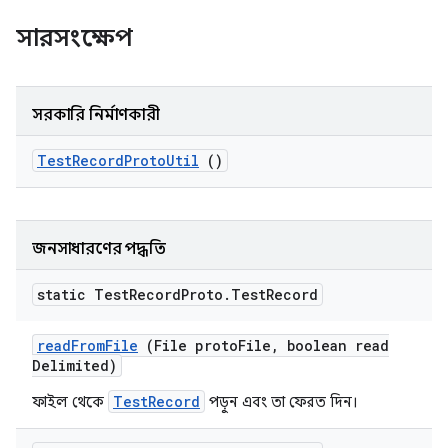
সারসংক্ষেপ
সরকারি নির্মাণকারী
Test
Record
Proto
Util
()
জনসাধারণের পদ্ধতি
static Test
Record
Proto
.
Test
Record
read
From
File
(File proto
File
,
boolean read
Delimited)
TestRecord
ফাইল থেকে
পড়ুন এবং তা ফেরত দিন।