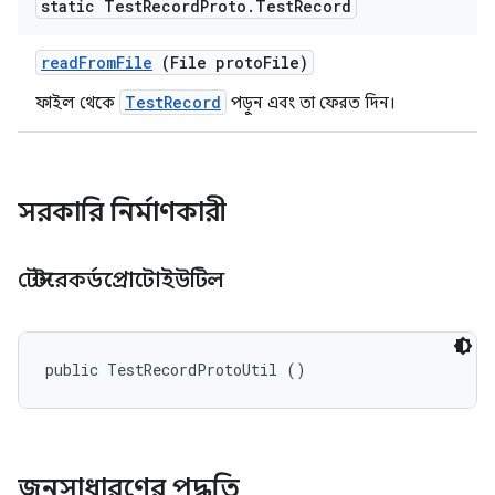
static Test
Record
Proto
.
Test
Record
read
From
File
(File proto
File)
TestRecord
ফাইল থেকে
পড়ুন এবং তা ফেরত দিন।
সরকারি নির্মাণকারী
টেস্টরেকর্ডপ্রোটোইউটিল
public TestRecordProtoUtil ()
জনসাধারণের পদ্ধতি