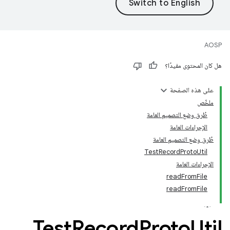
AOSP
هل كان المحتوى مفيدًا؟
على هذه الصفحة
ملخّص
طُرق وضع التصميم العامة
الإجراءات العامة
طُرق وضع التصميم العامة
TestRecordProtoUtil
الإجراءات العامة
readFromFile
readFromFile
Test
Record
Proto
Util