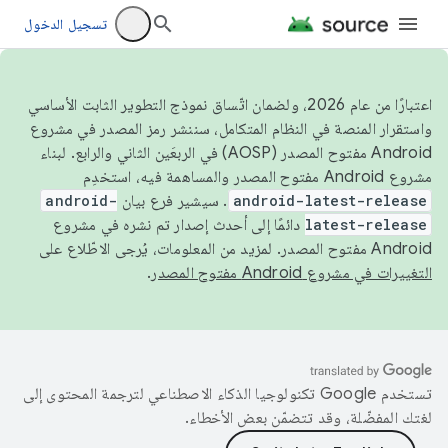
تسجيل الدخول
اعتبارًا من عام 2026، ولضمان اتّساق نموذج التطوير الثابت الأساسي
واستقرار المنصة في النظام المتكامل، سننشر رمز المصدر في مشروع
Android مفتوح المصدر (AOSP) في الربعَين الثاني والرابع. لبناء
مشروع Android مفتوح المصدر والمساهمة فيه، استخدِم
android-latest-release
. سيشير فرع بيان
android-
latest-release
دائمًا إلى أحدث إصدار تم نشره في مشروع
Android مفتوح المصدر. لمزيد من المعلومات، يُرجى الاطّلاع على
التغييرات في مشروع Android مفتوح المصدر
.
تستخدم Google تكنولوجيا الذكاء الاصطناعي لترجمة المحتوى إلى
لغتك المفضّلة، وقد تتضمّن بعض الأخطاء.