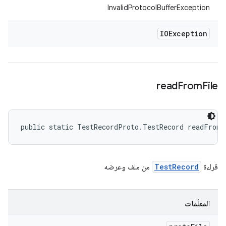
InvalidProtocolBufferException
IOException
read
From
File
public static TestRecordProto.TestRecord readFrom
قراءة
TestRecord
من ملف وعرضه
المعلَمات