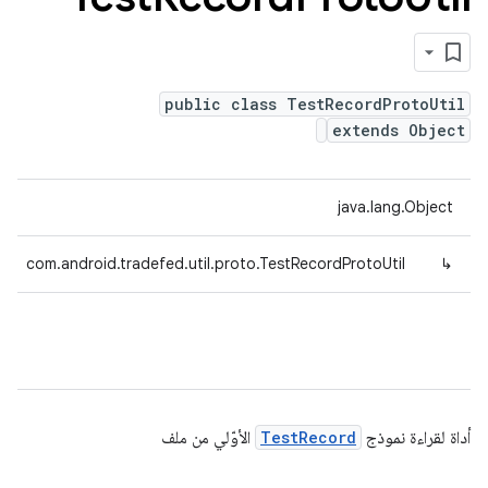
public class TestRecordProtoUtil
extends Object
java.lang.Object
com.android.tradefed.util.proto.TestRecordProtoUtil
↳
أداة لقراءة نموذج
TestRecord
الأوّلي من ملف