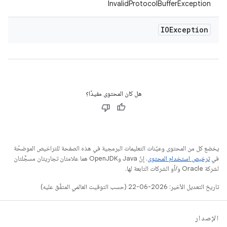
InvalidProtocolBufferException
IOException
هل كان المحتوى مفيدًا؟
يخضع كل من المحتوى وعيّنات التعليمات البرمجية في هذه الصفحة للتراخيص الموضحّة
في
ترخيص استخدام المحتوى
. إنّ Java وOpenJDK هما علامتان تجاريتان مسجَّلتان
لشركة Oracle و/أو الشركات التابعة لها.
تاريخ التعديل الأخير: 2026-06-22 (حسب التوقيت العالمي المتفَّق عليه)
الإصدار