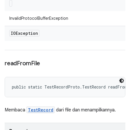
InvalidProtocolBufferException
IOException
read
From
File
public static TestRecordProto.TestRecord readFrom
Membaca
TestRecord
dari file dan menampilkannya.