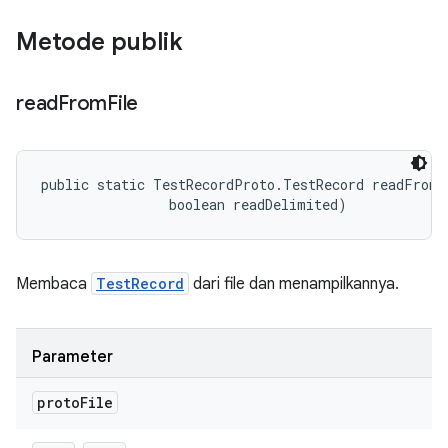
Metode publik
read
From
File
public static TestRecordProto.TestRecord readFromF
                boolean readDelimited)
Membaca
TestRecord
dari file dan menampilkannya.
Parameter
proto
File