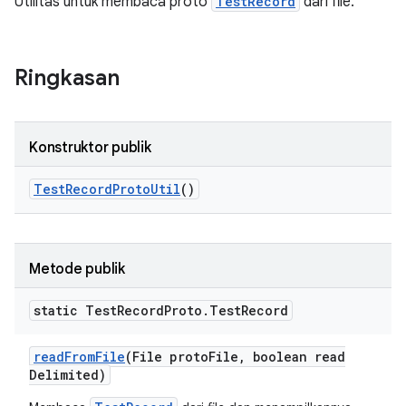
Utilitas untuk membaca proto
TestRecord
dari file.
Ringkasan
Konstruktor publik
Test
Record
Proto
Util
()
Metode publik
static Test
Record
Proto
.
Test
Record
read
From
File
(File proto
File
,
boolean read
Delimited)