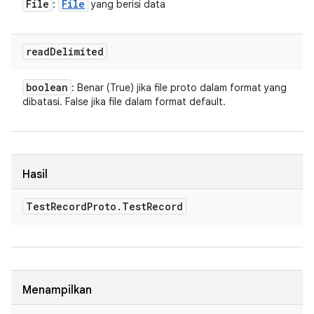
File
File
:
yang berisi data
read
Delimited
boolean
: Benar (True) jika file proto dalam format yang
dibatasi. False jika file dalam format default.
Hasil
Test
Record
Proto
.
Test
Record
Menampilkan