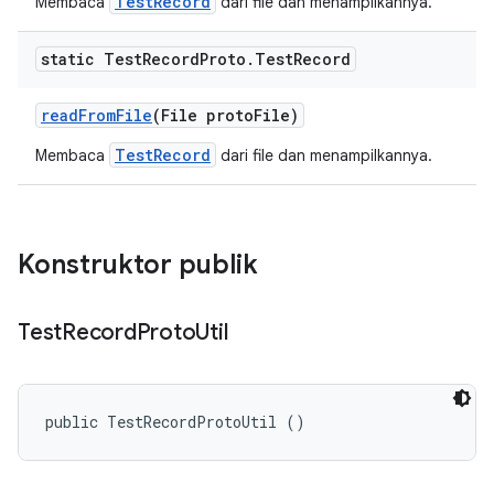
TestRecord
Membaca
dari file dan menampilkannya.
static Test
Record
Proto
.
Test
Record
read
From
File
(File proto
File)
TestRecord
Membaca
dari file dan menampilkannya.
Konstruktor publik
Test
Record
Proto
Util
public TestRecordProtoUtil ()