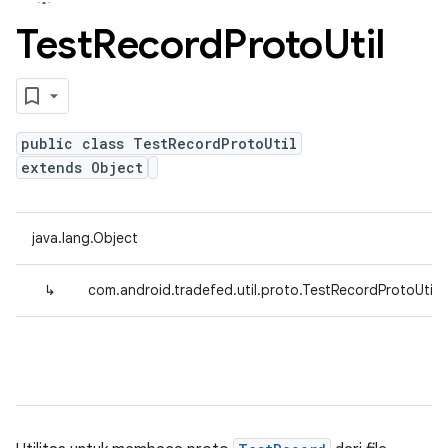
Test
Record
Proto
Util
public class TestRecordProtoUtil
extends Object
java.lang.Object
↳
com.android.tradefed.util.proto.TestRecordProtoUtil