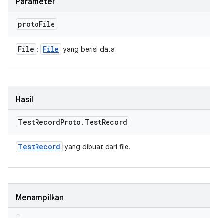
Parameter
proto
File
File
File
:
yang berisi data
Hasil
Test
Record
Proto
.
Test
Record
Test
Record
yang dibuat dari file.
Menampilkan