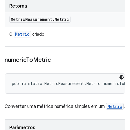
Retorna
Metric
Measurement
.
Metric
Metric
O
criado
numeric
To
Metric
public static MetricMeasurement.Metric numericToMe
Converter uma métrica numérica simples em um
Metric
.
Parâmetros