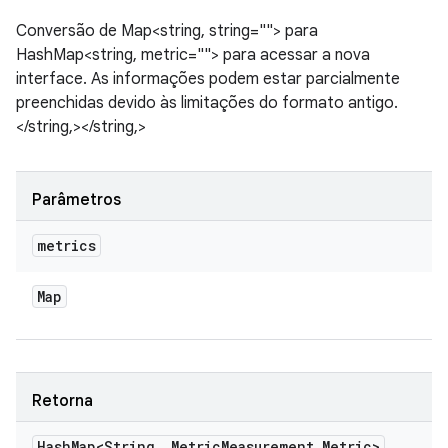
Conversão de Map<string, string=""> para
HashMap<string, metric=""> para acessar a nova
interface. As informações podem estar parcialmente
preenchidas devido às limitações do formato antigo.
</string,></string,>
Parâmetros
metrics
Map
Retorna
Hash
Map<String
,
Metric
Measurement
.
Metric>