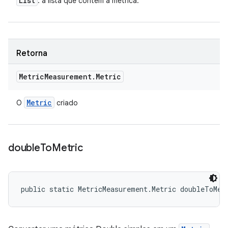
List
: a lista que contém a métrica.
Retorna
Metric
Measurement
.
Metric
Metric
O
criado
double
To
Metric
public static MetricMeasurement.Metric doubleToMet