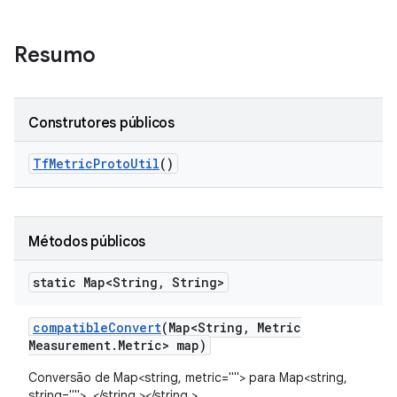
Resumo
Construtores públicos
Tf
Metric
Proto
Util
()
Métodos públicos
static Map<String
,
String>
compatible
Convert
(Map<String
,
Metric
Measurement
.
Metric> map)
Conversão de Map<string, metric=""> para Map<string,
string="">. </string,></string,>