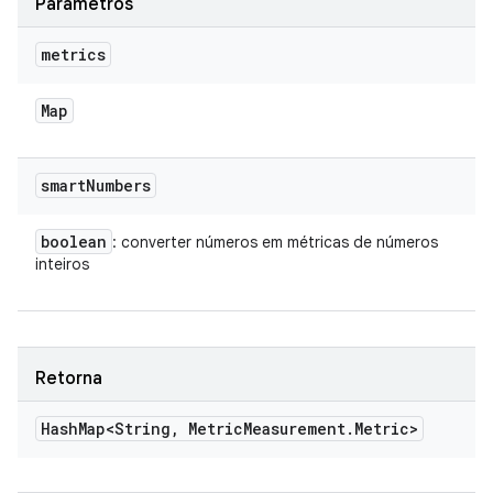
Parâmetros
metrics
Map
smart
Numbers
boolean
: converter números em métricas de números
inteiros
Retorna
Hash
Map<String
,
Metric
Measurement
.
Metric>