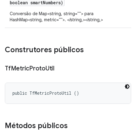
boolean smart
Numbers)
Conversão de Map<string, string=""> para
HashMap<string, metric="">. </string,></string,>
Construtores públicos
Tf
Metric
Proto
Util
public TfMetricProtoUtil ()
Métodos públicos