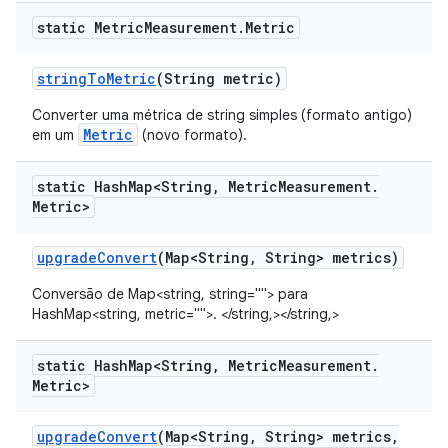
static Metric
Measurement
.
Metric
string
To
Metric
(String metric)
Converter uma métrica de string simples (formato antigo)
Metric
em um
(novo formato).
static Hash
Map<String
,
Metric
Measurement
.
Metric>
upgrade
Convert
(Map<String
,
String> metrics)
Conversão de Map<string, string=""> para
HashMap<string, metric="">. </string,></string,>
static Hash
Map<String
,
Metric
Measurement
.
Metric>
upgrade
Convert
(Map<String
,
String> metrics
,