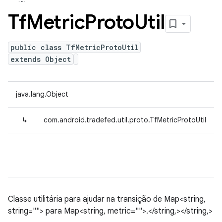
Tf
Metric
Proto
Util
public class TfMetricProtoUtil
extends Object
java.lang.Object
↳
com.android.tradefed.util.proto.TfMetricProtoUtil
Classe utilitária para ajudar na transição de Map<string,
string=""> para Map<string, metric="">.</string,></string,>