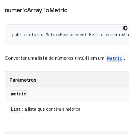
numeric
Array
To
Metric
public static MetricMeasurement.Metric numericArra
Converter uma lista de números (int64) em um
Metric
.
Parâmetros
metric
List
: a lista que contém a métrica.