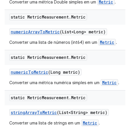
Metric
Converter uma métrica Double simples em um
.
static Metric
Measurement
.
Metric
numeric
Array
To
Metric
(List<Long> metric)
Metric
Converter uma lista de números (int64) em um
.
static Metric
Measurement
.
Metric
numeric
To
Metric
(Long metric)
Metric
Converter uma métrica numérica simples em um
.
static Metric
Measurement
.
Metric
string
Array
To
Metric
(List<String> metric)
Metric
Converter uma lista de strings em um
.