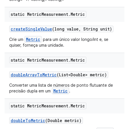
static Metric
Measurement
.
Metric
create
Single
Value
(long value
,
String unit)
Metric
Crie um
para um único valor longo/int e, se
quiser, forneça uma unidade.
static Metric
Measurement
.
Metric
double
Array
To
Metric
(List<Double> metric)
Converter uma lista de números de ponto flutuante de
Metric
precisão dupla em um
.
static Metric
Measurement
.
Metric
double
To
Metric
(Double metric)