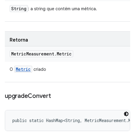
String
: a string que contém uma métrica.
Retorna
Metric
Measurement
.
Metric
Metric
O
criado
upgrade
Convert
public static HashMap<String, MetricMeasurement.Me