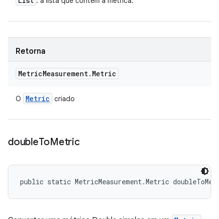
List
: a lista que contém a métrica.
Retorna
Metric
Measurement
.
Metric
Metric
O
criado
double
To
Metric
public static MetricMeasurement.Metric doubleToMet