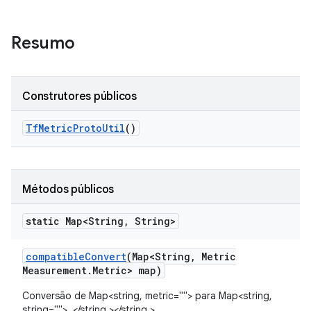
Resumo
Construtores públicos
Tf
Metric
Proto
Util
()
Métodos públicos
static Map<String
,
String>
compatible
Convert
(Map<String
,
Metric
Measurement
.
Metric> map)
Conversão de Map<string, metric=""> para Map<string,
string="">. </string,></string,>