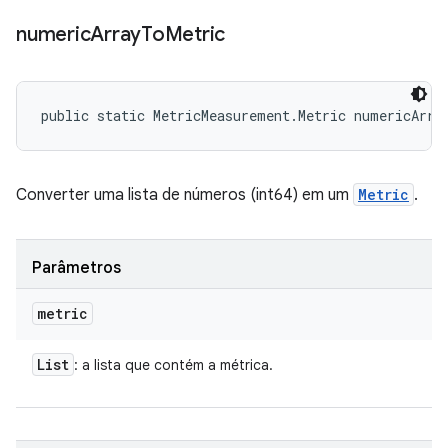
numeric
Array
To
Metric
public static MetricMeasurement.Metric numericArra
Converter uma lista de números (int64) em um
Metric
.
Parâmetros
metric
List
: a lista que contém a métrica.