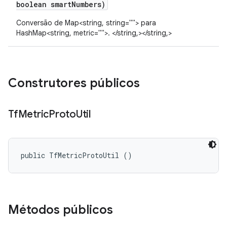
boolean smart
Numbers)
Conversão de Map<string, string=""> para
HashMap<string, metric="">. </string,></string,>
Construtores públicos
Tf
Metric
Proto
Util
public TfMetricProtoUtil ()
Métodos públicos