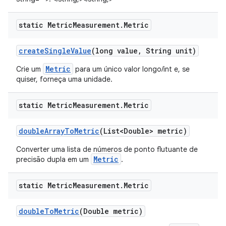
static Metric
Measurement
.
Metric
create
Single
Value
(long value
,
String unit)
Metric
Crie um
para um único valor longo/int e, se
quiser, forneça uma unidade.
static Metric
Measurement
.
Metric
double
Array
To
Metric
(List<Double> metric)
Converter uma lista de números de ponto flutuante de
Metric
precisão dupla em um
.
static Metric
Measurement
.
Metric
double
To
Metric
(Double metric)