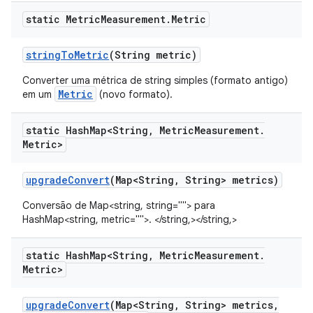
static Metric
Measurement
.
Metric
string
To
Metric
(String metric)
Converter uma métrica de string simples (formato antigo)
Metric
em um
(novo formato).
static Hash
Map<String
,
Metric
Measurement
.
Metric>
upgrade
Convert
(Map<String
,
String> metrics)
Conversão de Map<string, string=""> para
HashMap<string, metric="">. </string,></string,>
static Hash
Map<String
,
Metric
Measurement
.
Metric>
upgrade
Convert
(Map<String
,
String> metrics
,