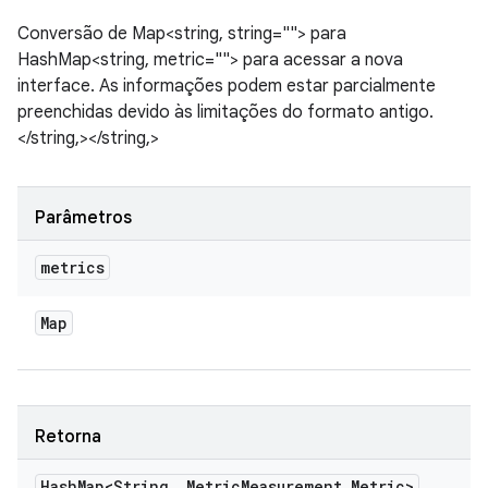
Conversão de Map<string, string=""> para
HashMap<string, metric=""> para acessar a nova
interface. As informações podem estar parcialmente
preenchidas devido às limitações do formato antigo.
</string,></string,>
Parâmetros
metrics
Map
Retorna
Hash
Map<String
,
Metric
Measurement
.
Metric>