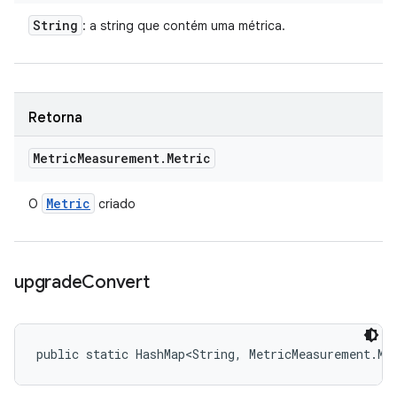
String
: a string que contém uma métrica.
Retorna
Metric
Measurement
.
Metric
Metric
O
criado
upgrade
Convert
public static HashMap<String, MetricMeasurement.Me