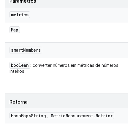
Parâmetros
metrics
Map
smart
Numbers
boolean
: converter números em métricas de números
inteiros
Retorna
Hash
Map<String
,
Metric
Measurement
.
Metric>