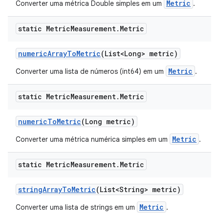
Metric
Converter uma métrica Double simples em um
.
static Metric
Measurement
.
Metric
numeric
Array
To
Metric
(List<Long> metric)
Metric
Converter uma lista de números (int64) em um
.
static Metric
Measurement
.
Metric
numeric
To
Metric
(Long metric)
Metric
Converter uma métrica numérica simples em um
.
static Metric
Measurement
.
Metric
string
Array
To
Metric
(List<String> metric)
Metric
Converter uma lista de strings em um
.