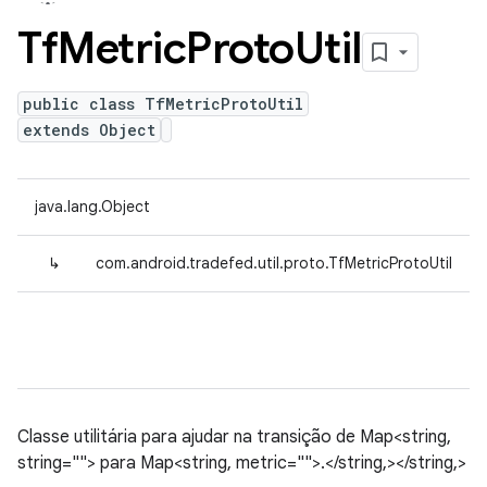
Tf
Metric
Proto
Util
public class TfMetricProtoUtil
extends Object
java.lang.Object
↳
com.android.tradefed.util.proto.TfMetricProtoUtil
Classe utilitária para ajudar na transição de Map<string,
string=""> para Map<string, metric="">.</string,></string,>