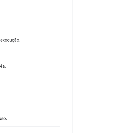
m execução.
l4a.
uso.