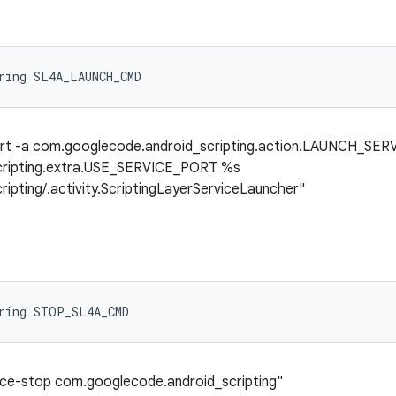
ring SL4A_LAUNCH_CMD
art -a com.googlecode.android_scripting.action.LAUNCH_SERV
cripting.extra.USE_SERVICE_PORT %s
pting/.activity.ScriptingLayerServiceLauncher"
tring STOP_SL4A_CMD
rce-stop com.googlecode.android_scripting"