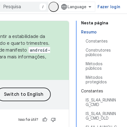
/
Fazer login
Nesta página
Resumo
tir a estabilidade da
Constantes
o e quarto trimestres.
 de manifesto
android-
Construtores
públicos
ara mais informações,
Métodos
públicos
Métodos
protegidos
Constantes
IS_SL4A_RUNNIN
G_CMD
IS_SL4A_RUNNIN
G_CMD_OLD
Isso foi útil?