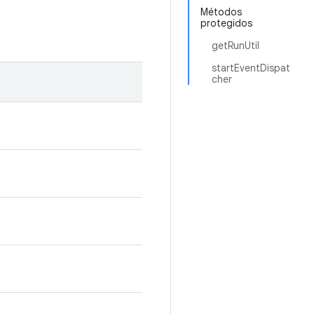
Métodos
protegidos
getRunUtil
startEventDispat
cher