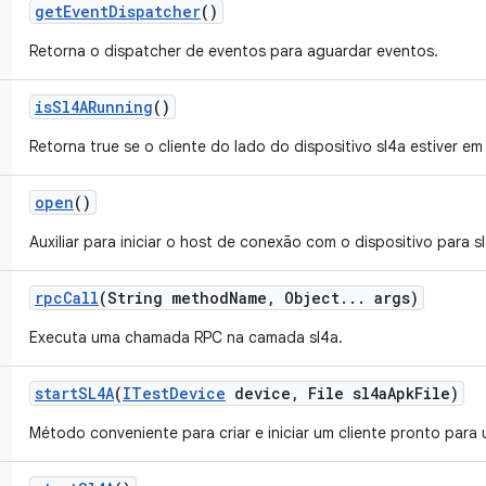
get
Event
Dispatcher
()
Retorna o dispatcher de eventos para aguardar eventos.
is
Sl4ARunning
()
Retorna true se o cliente do lado do dispositivo sl4a estiver e
open
()
Auxiliar para iniciar o host de conexão com o dispositivo para s
rpc
Call
(String method
Name
,
Object
.
.
.
args)
Executa uma chamada RPC na camada sl4a.
start
SL4A
(
ITest
Device
device
,
File sl4a
Apk
File)
Método conveniente para criar e iniciar um cliente pronto para 