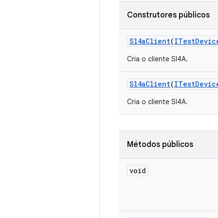
Construtores públicos
Sl4a
Client
(
ITest
Devic
Cria o cliente Sl4A.
Sl4a
Client
(
ITest
Devic
Cria o cliente Sl4A.
Métodos públicos
void