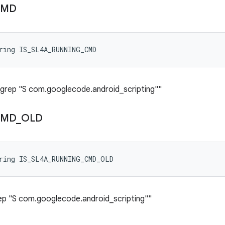
CMD
ring IS_SL4A_RUNNING_CMD
| grep "S com.googlecode.android_scripting""
CMD
_
OLD
ring IS_SL4A_RUNNING_CMD_OLD
rep "S com.googlecode.android_scripting""