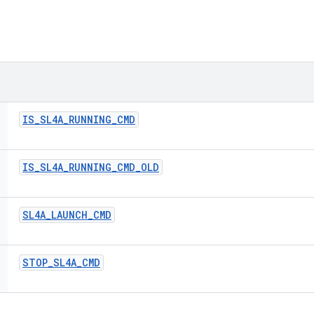
IS
_
SL4A
_
RUNNING
_
CMD
IS
_
SL4A
_
RUNNING
_
CMD
_
OLD
SL4A
_
LAUNCH
_
CMD
STOP
_
SL4A
_
CMD