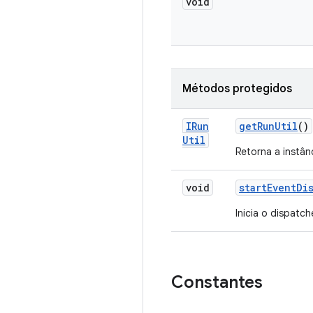
void
Métodos protegidos
IRun
get
Run
Util
()
Util
Retorna a instânc
void
start
Event
Di
Inicia o dispatc
Constantes