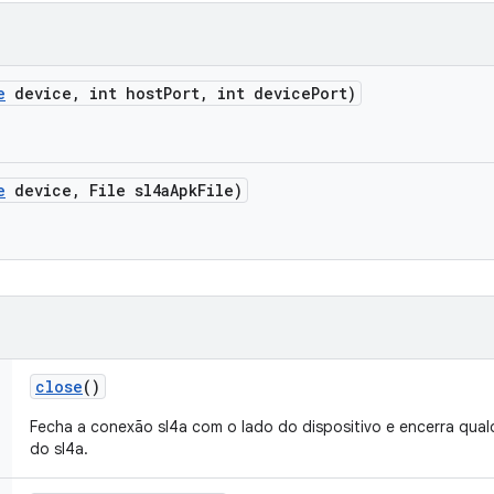
e
device
,
int host
Port
,
int device
Port)
e
device
,
File sl4a
Apk
File)
close
()
Fecha a conexão sl4a com o lado do dispositivo e encerra qua
do sl4a.