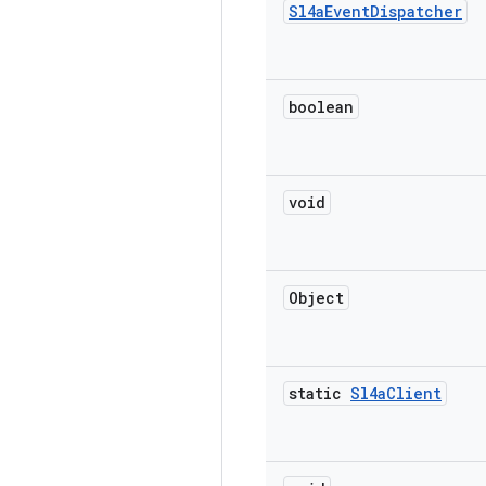
Sl4a
Event
Dispatcher
boolean
void
Object
static
Sl4a
Client