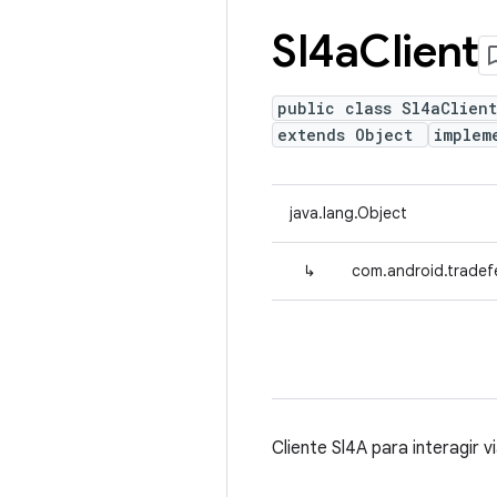
Sl4a
Client
public class Sl4aClient
extends Object
implem
java.lang.Object
↳
com.android.tradefe
Cliente Sl4A para interagir