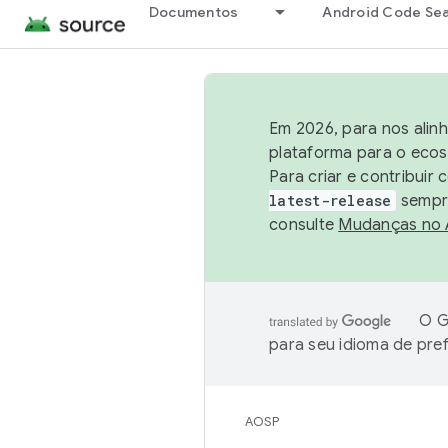
Documentos
Android Code Se
Em 2026, para nos alin
plataforma para o ecos
Para criar e contribuir
latest-release
sempre
consulte
Mudanças no
O G
para seu idioma de pre
AOSP