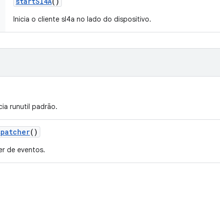
start
Sl4A
()
Inicia o cliente sl4a no lado do dispositivo.
ia runutil padrão.
spatcher
()
her de eventos.