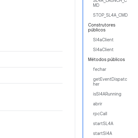
SL4A_LAUNCH_C
MD
STOP_SL4A_CMD
Construtores
públicos
Sl4aClient
Sl4aClient
Métodos públicos
fechar
getEventDispatc
her
isSl4ARunning
abrir
rpcCall
startSL4A
startSl4A