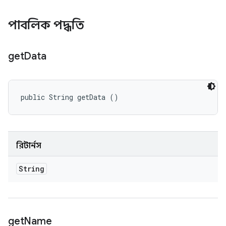
পাবলিক পদ্ধতি
get
Data
public String getData ()
রিটার্নস
String
get
Name