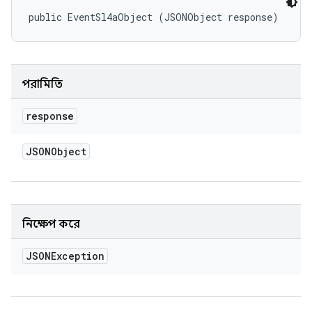
public EventSl4aObject (JSONObject response)
পরামিতি
response
JSONObject
নিক্ষেপ করে
JSONException