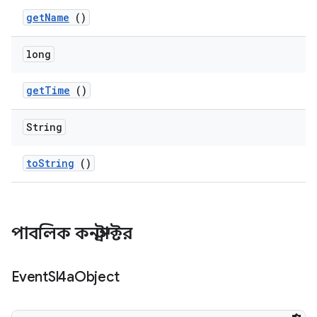
get
Name
()
long
get
Time
()
String
to
String
()
পাবলিক কনস্ট্রাক্টর
Event
Sl4a
Object