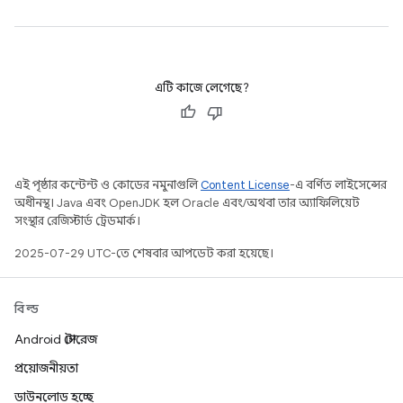
এটি কাজে লেগেছে?
এই পৃষ্ঠার কন্টেন্ট ও কোডের নমুনাগুলি
Content License
-এ বর্ণিত লাইসেন্সের
অধীনস্থ। Java এবং OpenJDK হল Oracle এবং/অথবা তার অ্যাফিলিয়েট
সংস্থার রেজিস্টার্ড ট্রেডমার্ক।
2025-07-29 UTC-তে শেষবার আপডেট করা হয়েছে।
বিল্ড
Android স্টোরেজ
প্রয়োজনীয়তা
ডাউনলোড হচ্ছে