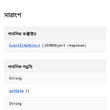
সারাংশ
পাবলিক কনস্ট্রাক্টর
Event
Sl4a
Object
(JSONObject response)
পাবলিক পদ্ধতি
String
get
Data
()
String