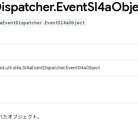
ispatcher
.
Event
Sl4a
Obje
aEventDispatcher.EventSl4aObject
ed.util.sl4a.Sl4aEventDispatcher.EventSl4aObject
れたオブジェクト。