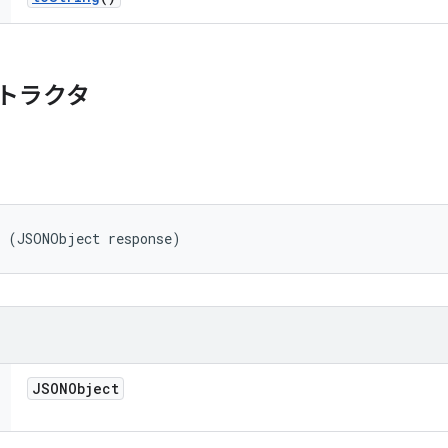
トラクタ
t (JSONObject response)
JSONObject