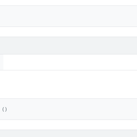
)
 ()