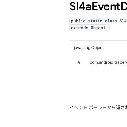
Sl4a
Event
D
public static class Sl4
extends Object
java.lang.Object
↳
com.android.tradef
イベント ポーラーから返さ