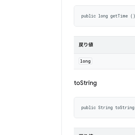
public long getTime (
戻り値
long
to
String
public String toString