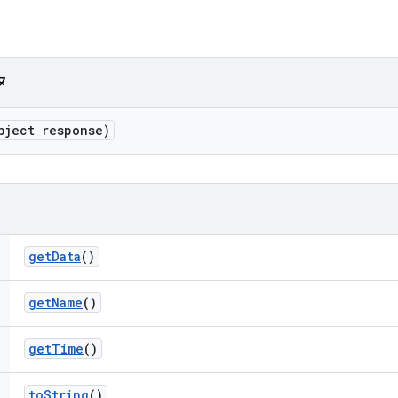
タ
bject response)
get
Data
()
get
Name
()
get
Time
()
to
String
()