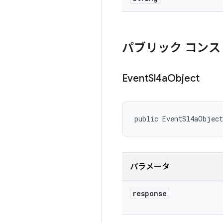
パブリック コンス
Event
Sl4a
Object
public EventSl4aObjec
パラメータ
response