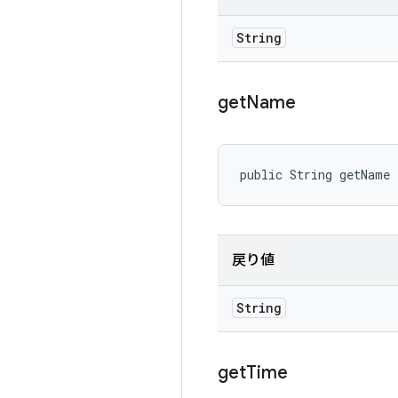
String
get
Name
public String getName
戻り値
String
get
Time