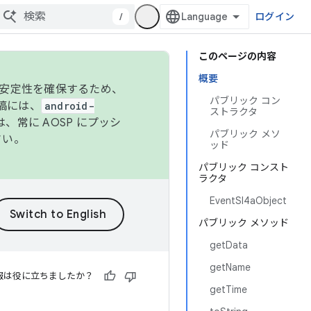
/
ログイン
このページの内容
概要
の安定性を確保するため、
パブリック コン
投稿には、
android-
ストラクタ
、常に AOSP にプッシ
パブリック メソ
さい。
ッド
パブリック コンスト
ラクタ
EventSl4aObject
パブリック メソッド
getData
getName
報は役に立ちましたか？
getTime