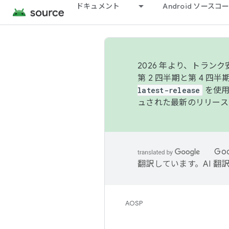
ドキュメント
Android ソース
2026 年より、トラ
第 2 四半期と第 4 四
latest-release
を使用
ュされた最新のリリース
Go
翻訳しています。AI 
AOSP