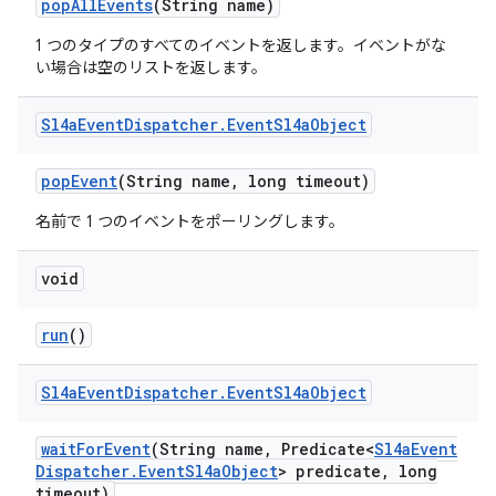
pop
All
Events
(String name)
1 つのタイプのすべてのイベントを返します。イベントがな
い場合は空のリストを返します。
Sl4a
Event
Dispatcher
.
Event
Sl4a
Object
pop
Event
(String name
,
long timeout)
名前で 1 つのイベントをポーリングします。
void
run
()
Sl4a
Event
Dispatcher
.
Event
Sl4a
Object
wait
For
Event
(String name
,
Predicate<
Sl4a
Event
Dispatcher
.
Event
Sl4a
Object
> predicate
,
long
timeout)