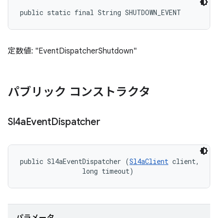
public static final String SHUTDOWN_EVENT
定数値: "EventDispatcherShutdown"
パブリック コンストラクタ
Sl4a
Event
Dispatcher
public Sl4aEventDispatcher (
Sl4aClient
 client, 

                long timeout)