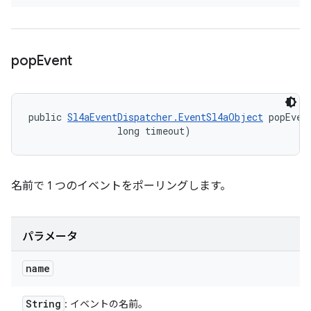
pop
Event
public 
Sl4aEventDispatcher.EventSl4aObject
 popEven
                long timeout)
名前で 1 つのイベントをポーリングします。
パラメータ
name
String
: イベントの名前。