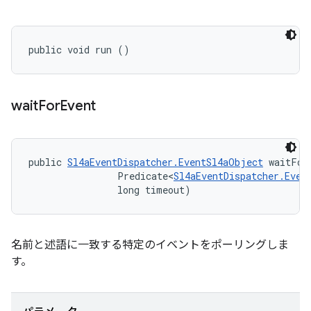
public void run ()
wait
For
Event
public 
Sl4aEventDispatcher.EventSl4aObject
 waitFor
                Predicate<
Sl4aEventDispatcher.Even
                long timeout)
名前と述語に一致する特定のイベントをポーリングしま
す。