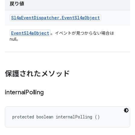
戻り値
Sl4a
Event
Dispatcher
.
Event
Sl4a
Object
Event
Sl4a
Object
。イベントが見つからない場合は
null。
保護されたメソッド
internal
Polling
protected boolean internalPolling ()