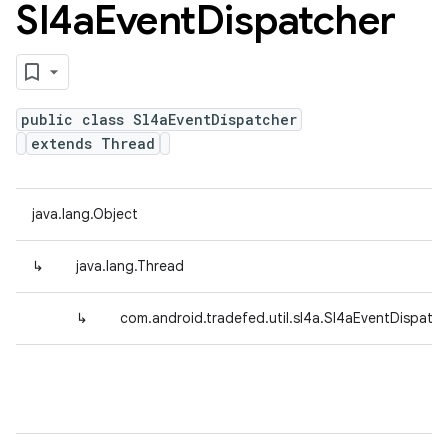
Sl4a
Event
Dispatcher
public class Sl4aEventDispatcher
extends Thread
java.lang.Object
↳
java.lang.Thread
↳
com.android.tradefed.util.sl4a.Sl4aEventDispatc