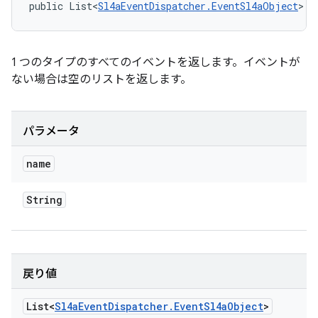
public List<
Sl4aEventDispatcher.EventSl4aObject
> p
1 つのタイプのすべてのイベントを返します。イベントが
ない場合は空のリストを返します。
パラメータ
name
String
戻り値
List<
Sl4a
Event
Dispatcher
.
Event
Sl4a
Object
>