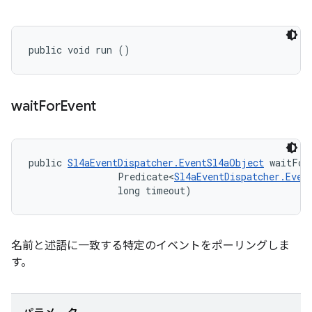
public void run ()
wait
For
Event
public 
Sl4aEventDispatcher.EventSl4aObject
 waitFor
                Predicate<
Sl4aEventDispatcher.Even
                long timeout)
名前と述語に一致する特定のイベントをポーリングしま
す。