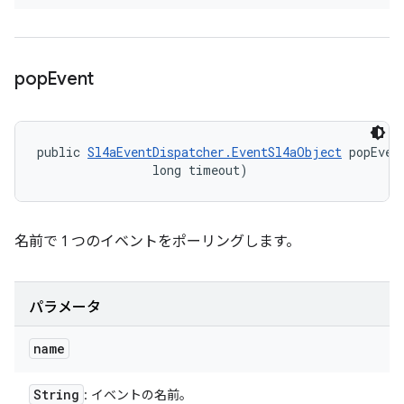
pop
Event
public 
Sl4aEventDispatcher.EventSl4aObject
 popEven
                long timeout)
名前で 1 つのイベントをポーリングします。
パラメータ
name
String
: イベントの名前。