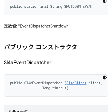
public static final String SHUTDOWN_EVENT
定数値: "EventDispatcherShutdown"
パブリック コンストラクタ
Sl4a
Event
Dispatcher
public Sl4aEventDispatcher (
Sl4aClient
 client, 

                long timeout)