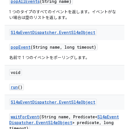
pop
All
Events
(String name)
1 つのタイプのすべてのイベントを返します。イベントがな
い場合は空のリストを返します。
Sl4a
Event
Dispatcher
.
Event
Sl4a
Object
pop
Event
(String name
,
long timeout)
名前で 1 つのイベントをポーリングします。
void
run
()
Sl4a
Event
Dispatcher
.
Event
Sl4a
Object
wait
For
Event
(String name
,
Predicate<
Sl4a
Event
Dispatcher
.
Event
Sl4a
Object
> predicate
,
long
timeout)