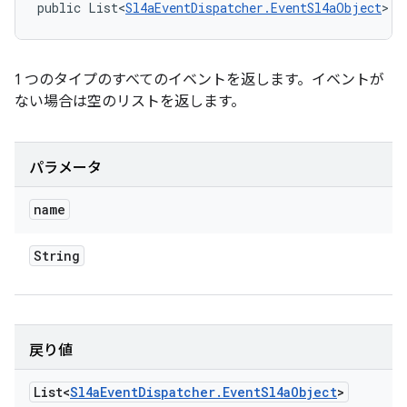
public List<
Sl4aEventDispatcher.EventSl4aObject
> p
1 つのタイプのすべてのイベントを返します。イベントが
ない場合は空のリストを返します。
パラメータ
name
String
戻り値
List<
Sl4a
Event
Dispatcher
.
Event
Sl4a
Object
>