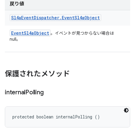
戻り値
Sl4a
Event
Dispatcher
.
Event
Sl4a
Object
Event
Sl4a
Object
。イベントが見つからない場合は
null。
保護されたメソッド
internal
Polling
protected boolean internalPolling ()