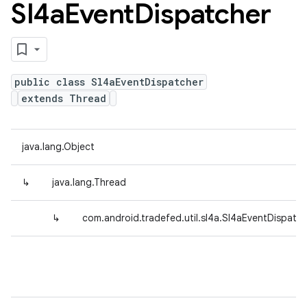
Sl4a
Event
Dispatcher
public class Sl4aEventDispatcher
extends Thread
java.lang.Object
↳
java.lang.Thread
↳
com.android.tradefed.util.sl4a.Sl4aEventDispatc