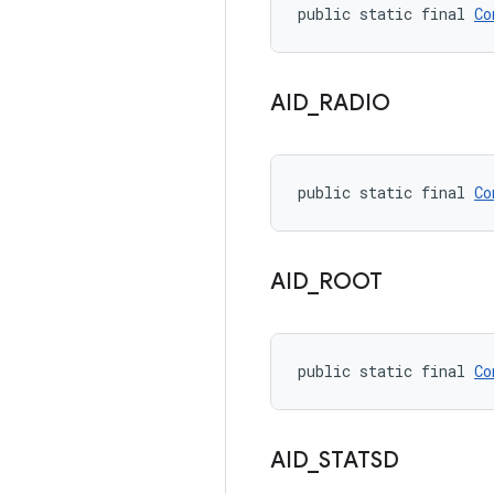
public static final 
Co
AID
_
RADIO
public static final 
Co
AID
_
ROOT
public static final 
Co
AID
_
STATSD