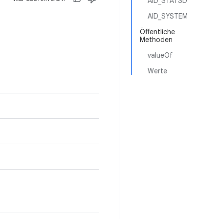
AID_STATSD
AID_SYSTEM
Öffentliche
Methoden
valueOf
Werte