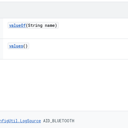
value
Of
(String name)
values
()
nfigUtil.LogSource
 AID_BLUETOOTH