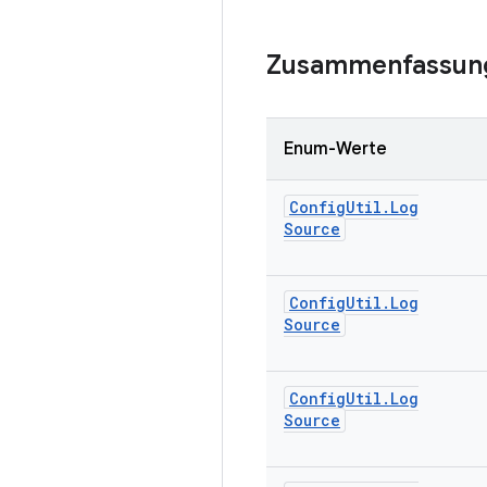
Zusammenfassun
Enum-Werte
Config
Util
.
Log
Source
Config
Util
.
Log
Source
Config
Util
.
Log
Source