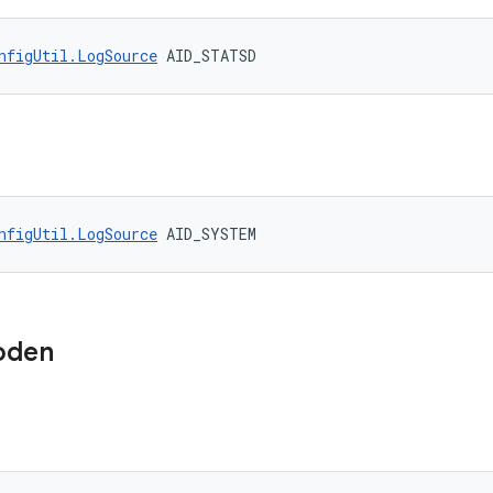
nfigUtil.LogSource
 AID_STATSD
nfigUtil.LogSource
 AID_SYSTEM
oden