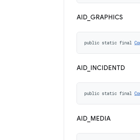
AID
_
GRAPHICS
public static final 
Co
AID
_
INCIDENTD
public static final 
Co
AID
_
MEDIA