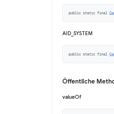
public static final 
Co
AID
_
SYSTEM
public static final 
Co
Öffentliche Meth
value
Of