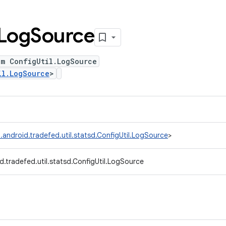
Log
Source
um ConfigUtil.LogSource
il.LogSource
>
.android.tradefed.util.statsd.ConfigUtil.LogSource
>
.tradefed.util.statsd.ConfigUtil.LogSource