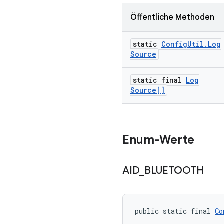
Öffentliche Methoden
static
Config
Util
.
Log
Source
static final
Log
Source[]
Enum-Werte
AID
_
BLUETOOTH
public static final 
Co