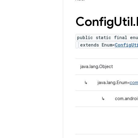
Config
Util
.
public static final en
extends Enum<
ConfigUt
java.lang.Object
↳
java.lang.Enum<
com
↳
com.android