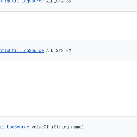
nfigUtil.LogSource
 AID_STATSD
nfigUtil.LogSource
 AID_SYSTEM
il.LogSource
 valueOf (String name)