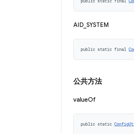
public static final 
Co
AID
_
SYSTEM
public static final 
Co
公共方法
value
Of
public static 
ConfigUt