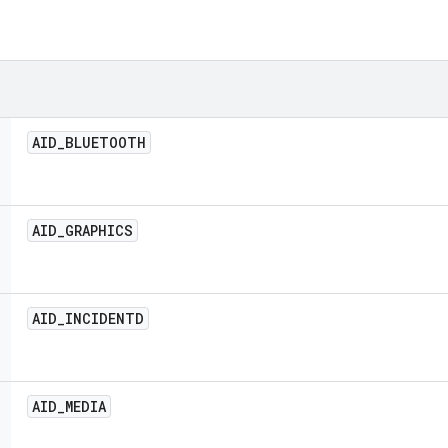
AID
_
BLUETOOTH
AID
_
GRAPHICS
AID
_
INCIDENTD
AID
_
MEDIA