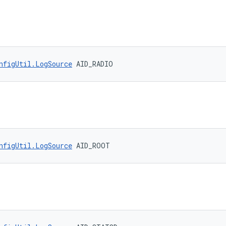
nfigUtil.LogSource
 AID_RADIO
nfigUtil.LogSource
 AID_ROOT