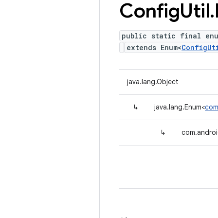
Config
Util
.
public static final en
extends Enum<
ConfigUt
java.lang.Object
↳
java.lang.Enum<
com
↳
com.android