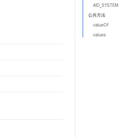
AID_SYSTEM
公共方法
valueOf
values