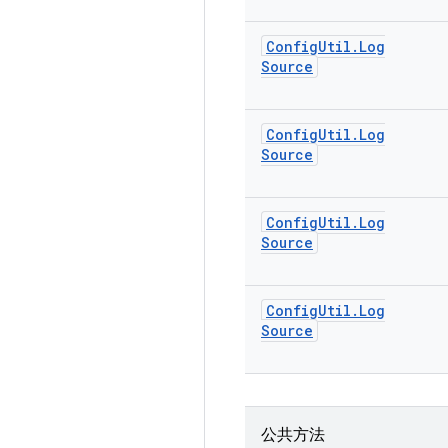
Config
Util
.
Log
Source
Config
Util
.
Log
Source
Config
Util
.
Log
Source
Config
Util
.
Log
Source
公共方法