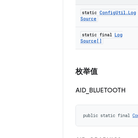
static
Config
Util
.
Log
Source
static final
Log
Source[]
枚举值
AID
_
BLUETOOTH
public static final 
Co