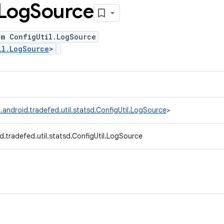
Log
Source
um ConfigUtil.LogSource
il.LogSource
>
.android.tradefed.util.statsd.ConfigUtil.LogSource
>
.tradefed.util.statsd.ConfigUtil.LogSource