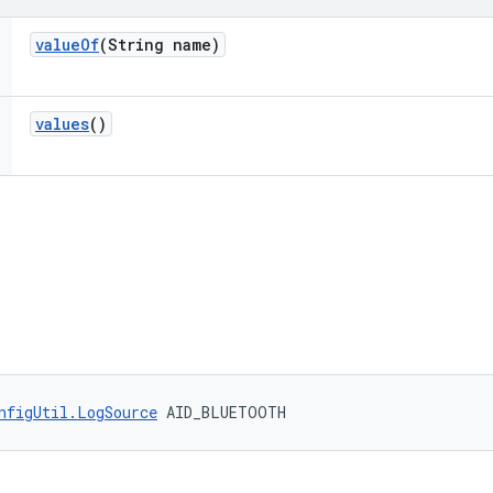
value
Of
(String name)
values
()
nfigUtil.LogSource
 AID_BLUETOOTH