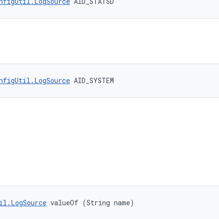
nfigUtil.LogSource
 AID_STATSD
nfigUtil.LogSource
 AID_SYSTEM
il.LogSource
 valueOf (String name)