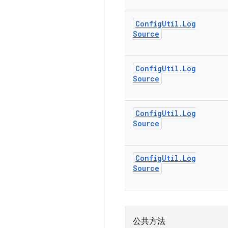
Config
Util
.
Log
Source
Config
Util
.
Log
Source
Config
Util
.
Log
Source
Config
Util
.
Log
Source
公共方法