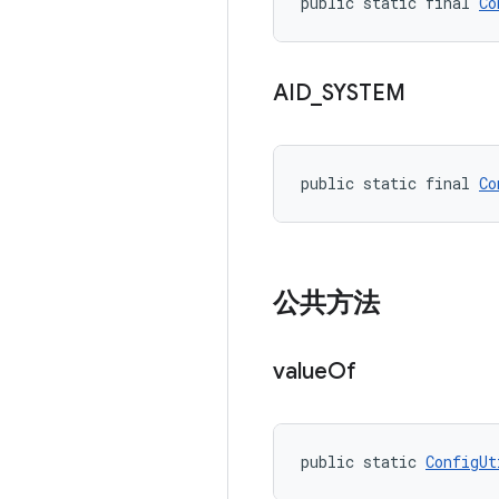
public static final 
Co
AID
_
SYSTEM
public static final 
Co
公共方法
value
Of
public static 
ConfigUt