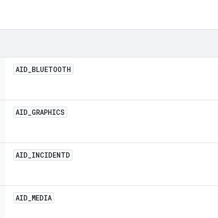
AID
_
BLUETOOTH
AID
_
GRAPHICS
AID
_
INCIDENTD
AID
_
MEDIA