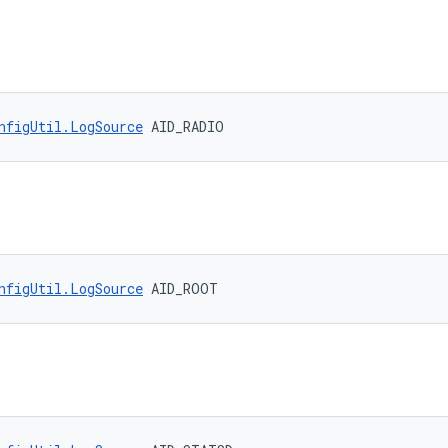
nfigUtil.LogSource
 AID_RADIO
nfigUtil.LogSource
 AID_ROOT