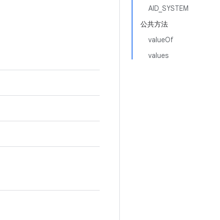
AID_SYSTEM
公共方法
valueOf
values