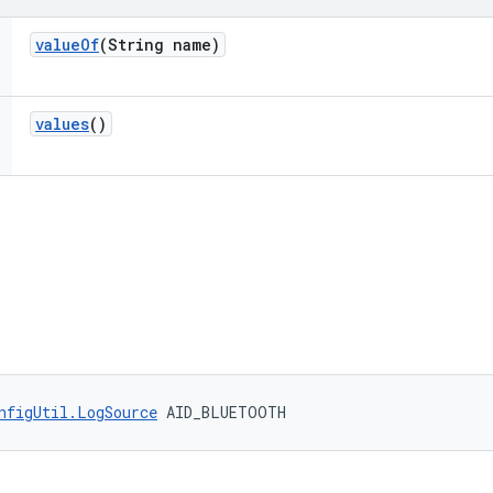
value
Of
(String name)
values
()
nfigUtil.LogSource
 AID_BLUETOOTH