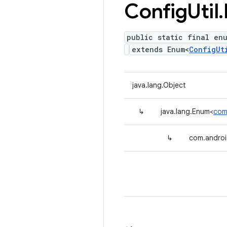
Config
Util
.
public static final en
extends Enum<
ConfigUt
java.lang.Object
↳
java.lang.Enum<
com
↳
com.android