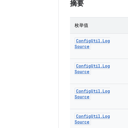
摘要
枚举值
Config
Util
.
Log
Source
Config
Util
.
Log
Source
Config
Util
.
Log
Source
Config
Util
.
Log
Source