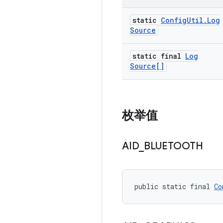
static
Config
Util
.
Log
Source
static final
Log
Source[]
枚举值
AID
_
BLUETOOTH
public static final 
Co