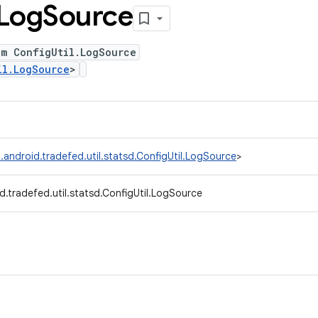
Log
Source
um ConfigUtil.LogSource
il.LogSource
>
.android.tradefed.util.statsd.ConfigUtil.LogSource
>
.tradefed.util.statsd.ConfigUtil.LogSource