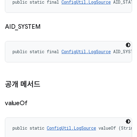
public static final 
ConfigUtil.LogSource
 AID_STATS
AID
_
SYSTEM
public static final 
ConfigUtil.LogSource
 AID_SYSTE
공개 메서드
value
Of
public static 
ConfigUtil.LogSource
 valueOf (String