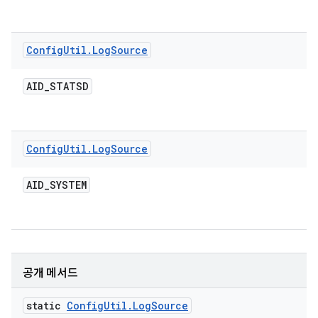
Config
Util
.
Log
Source
AID
_
STATSD
Config
Util
.
Log
Source
AID
_
SYSTEM
공개 메서드
static
Config
Util
.
Log
Source