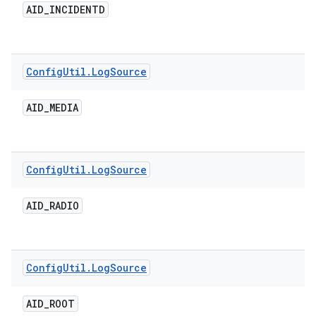
AID
_
INCIDENTD
Config
Util
.
Log
Source
AID
_
MEDIA
Config
Util
.
Log
Source
AID
_
RADIO
Config
Util
.
Log
Source
AID
_
ROOT