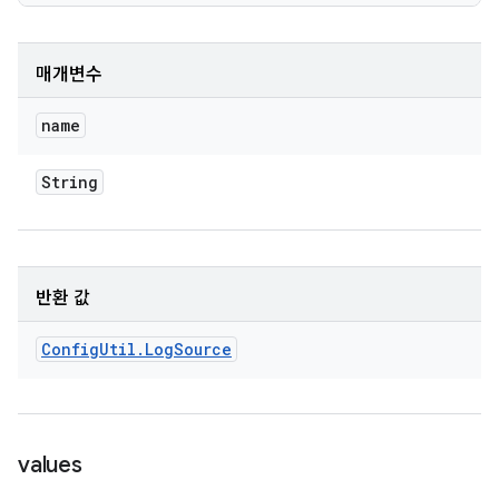
매개변수
name
String
반환 값
Config
Util
.
Log
Source
values