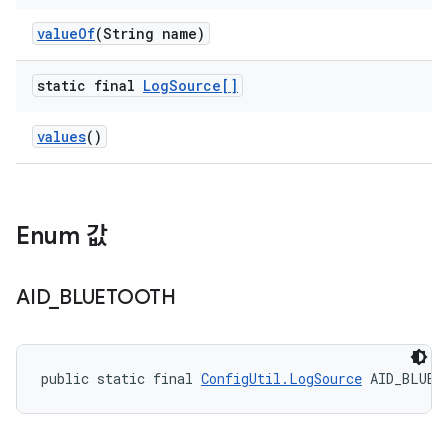
value
Of
(String name)
static final
Log
Source[]
values
()
Enum 값
AID
_
BLUETOOTH
public static final 
ConfigUtil.LogSource
 AID_BLUET