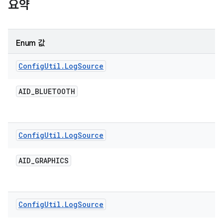
요약
Enum 값
Config
Util
.
Log
Source
AID
_
BLUETOOTH
Config
Util
.
Log
Source
AID
_
GRAPHICS
Config
Util
.
Log
Source