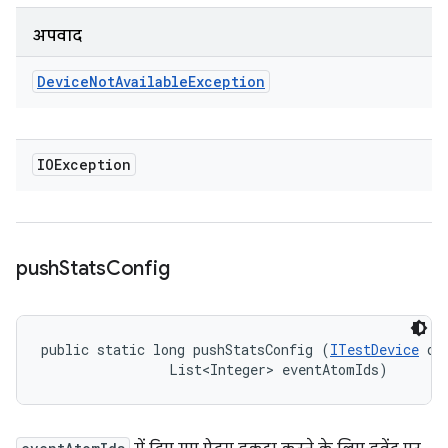
अपवाद
Device
Not
Available
Exception
IOException
push
Stats
Config
public static long pushStatsConfig (
ITestDevice
 dev
                List<Integer> eventAtomIds)