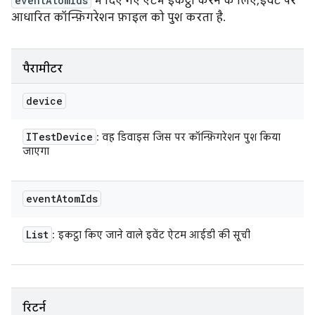
eventAtomIds
में दिए गए ऐटम इकट्ठा करने के लिए, इवेंट पर
आधारित कॉन्फ़िगरेशन फ़ाइल को पुश करता है.
पैरामीटर
device
ITest
Device
: वह डिवाइस जिस पर कॉन्फ़िगरेशन पुश किया
जाएगा
event
Atom
Ids
List
: इकट्ठा किए जाने वाले इवेंट ऐटम आईडी की सूची
रिटर्न