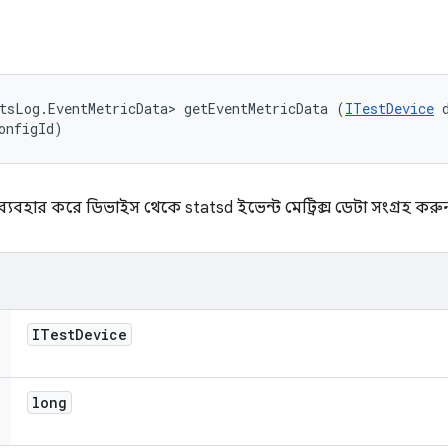
tsLog.EventMetricData> getEventMetricData (
ITestDevice
 
onfigId)
বহার করে ডিভাইস থেকে statsd ইভেন্ট মেট্রিক্স ডেটা সংগ্রহ করু
ITest
Device
long