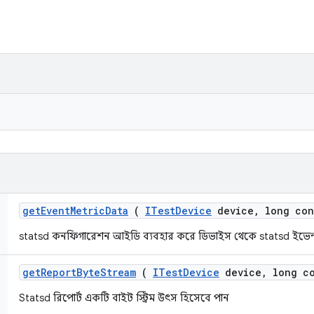
get
Event
Metric
Data
(
ITest
Device
device
,
long con
statsd কনফিগারেশন আইডি ব্যবহার করে ডিভাইস থেকে statsd ইভেন্ট মে
get
Report
Byte
Stream
(
ITest
Device
device
,
long co
Statsd রিপোর্ট একটি বাইট স্ট্রিম উৎস হিসেবে পান