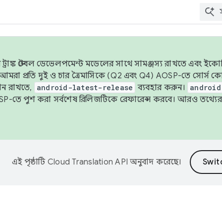
াঙ্ক স্টেবল ডেভেলপমেন্ট মডেলের সাথে সামঞ্জস্য রাখতে এবং ইকোসিস্ট
ে, আমরা প্রতি দুই ও চার ত্রৈমাসিকে (Q2 এবং Q4) AOSP-তে সোর্স
ান রাখতে,
android-latest-release
ব্যবহার করুন।
android
বদা AOSP-তে পুশ করা সর্বশেষ রিলিজটিকে রেফারেন্স করবে। আরও তথ্যের
এই পৃষ্ঠাটি
Cloud Translation API
অনুবাদ করেছে।