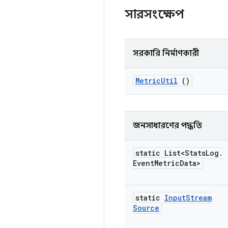
সারসংক্ষেপ
সরকারি নির্মাণকারী
Metric
Util
()
জনসাধারণের পদ্ধতি
static List<Stats
Log
.
Event
Metric
Data>
static
Input
Stream
Source