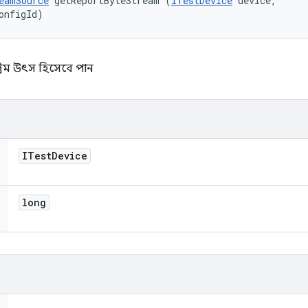
eamSource
 getReportByteStream (
ITestDevice
 device, 

onfigId)
্রিম উৎস হিসেবে পান
ITest
Device
long