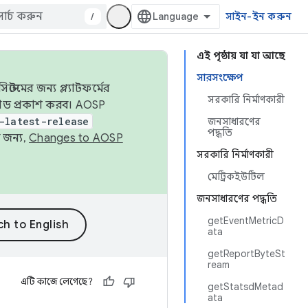
/
সাইন-ইন করুন
এই পৃষ্ঠায় যা যা আছে
সারসংক্ষেপ
েমের জন্য প্ল্যাটফর্মের
সরকারি নির্মাণকারী
 কোড প্রকাশ করব। AOSP
-latest-release
জনসাধারণের
পদ্ধতি
 জন্য,
Changes to AOSP
সরকারি নির্মাণকারী
মেট্রিকইউটিল
জনসাধারণের পদ্ধতি
getEventMetricD
ata
getReportByteSt
ream
এটি কাজে লেগেছে?
getStatsdMetad
ata