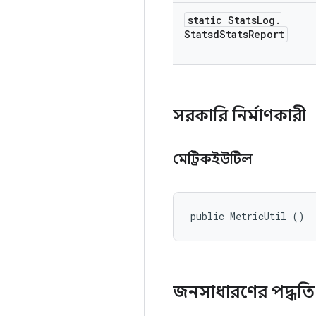
static Stats
Log
.
Statsd
Stats
Report
সরকারি নির্মাণকারী
মেট্রিকইউটিল
public MetricUtil ()
জনসাধারণের পদ্ধত