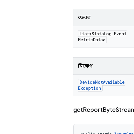
ফেরত
List<Stats
Log
.
Event
Metric
Data>
নিক্ষেপ
Device
Not
Available
Exception
get
Report
Byte
Strea