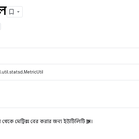
িল
util.statsd.MetricUtil
কে মেট্রিক্স বের করার জন্য ইউটিলিটি ক্লাস।