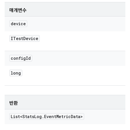
매개변수
device
ITest
Device
config
Id
long
반환
List<Stats
Log
.
Event
Metric
Data>