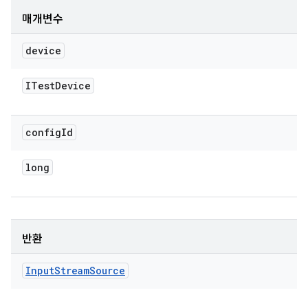
매개변수
device
ITest
Device
config
Id
long
반환
Input
Stream
Source