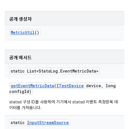
공개 생성자
Metric
Util
()
공개 메서드
static List<Stats
Log
.
Event
Metric
Data>
get
Event
Metric
Data
(
ITest
Device
device
,
long
config
Id)
statsd 구성 ID를 사용하여 기기에서 statsd 이벤트 측정항목 데
이터를 가져옵니다.
static
Input
Stream
Source