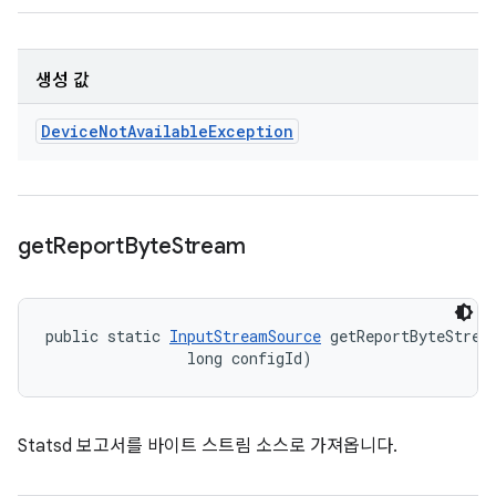
생성 값
Device
Not
Available
Exception
get
Report
Byte
Stream
public static 
InputStreamSource
 getReportByteStrea
                long configId)
Statsd 보고서를 바이트 스트림 소스로 가져옵니다.