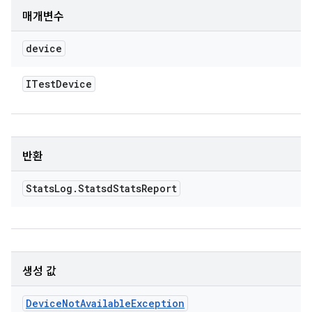
매개변수
device
ITest
Device
반환
Stats
Log
.
Statsd
Stats
Report
생성 값
Device
Not
Available
Exception