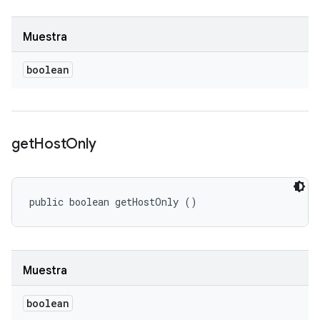
Muestra
boolean
get
Host
Only
public boolean getHostOnly ()
Muestra
boolean