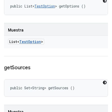
public List<
TestOption
> getOptions ()
Muestra
List<
Test
Option
>
get
Sources
public Set<String> getSources ()