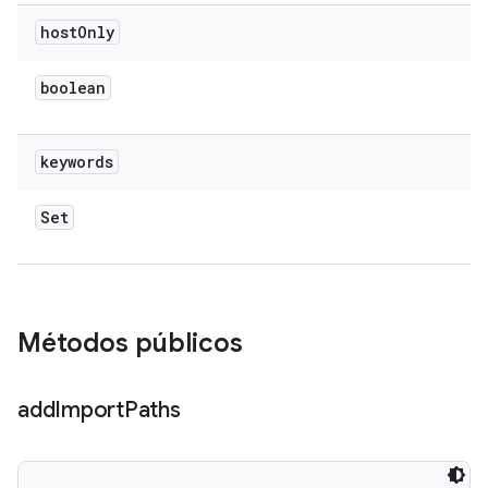
host
Only
boolean
keywords
Set
Métodos públicos
add
Import
Paths