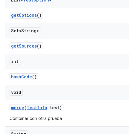
get
Options
()
Set<String>
get
Sources
()
int
hash
Code
()
void
merge
(
Test
Info
test)
Combinar con otra prueba
String