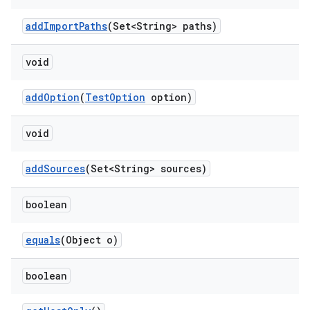
add
Import
Paths
(Set<String> paths)
void
add
Option
(
Test
Option
option)
void
add
Sources
(Set<String> sources)
boolean
equals
(Object o)
boolean