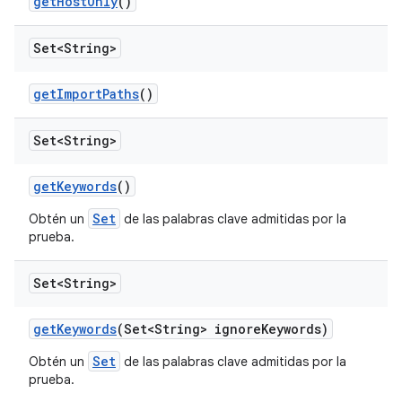
get
Host
Only
()
Set<String>
get
Import
Paths
()
Set<String>
get
Keywords
()
Set
Obtén un
de las palabras clave admitidas por la
prueba.
Set<String>
get
Keywords
(Set<String> ignore
Keywords)
Set
Obtén un
de las palabras clave admitidas por la
prueba.