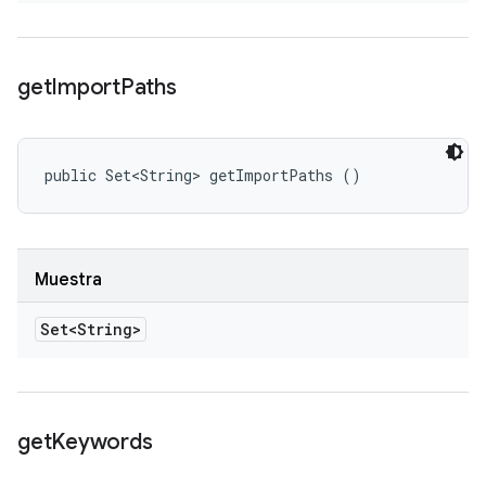
get
Import
Paths
public Set<String> getImportPaths ()
Muestra
Set<String>
get
Keywords