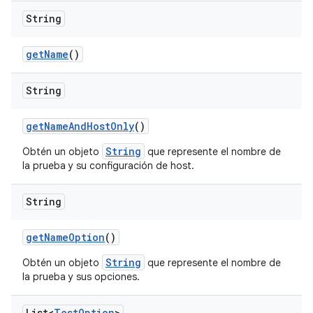
String
get
Name
()
String
get
Name
And
Host
Only
()
String
Obtén un objeto
que represente el nombre de
la prueba y su configuración de host.
String
get
Name
Option
()
String
Obtén un objeto
que represente el nombre de
la prueba y sus opciones.
List<
Test
Option
>