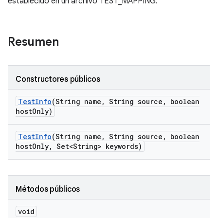
establecido en un archivo TEST_MAPPING.
Resumen
Constructores públicos
Test
Info
(String name
,
String source
,
boolean
host
Only)
Test
Info
(String name
,
String source
,
boolean
host
Only
,
Set<String> keywords)
Métodos públicos
void