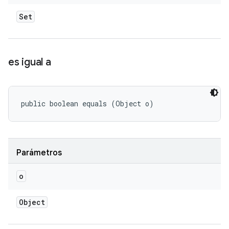
Set
es igual a
public boolean equals (Object o)
Parámetros
o
Object