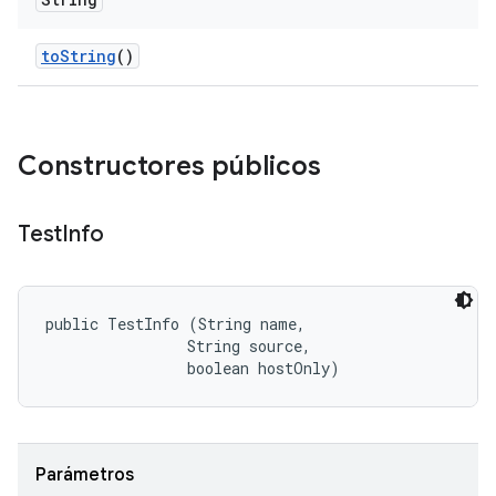
to
String
()
Constructores públicos
Test
Info
public TestInfo (String name, 

                String source, 

                boolean hostOnly)
Parámetros