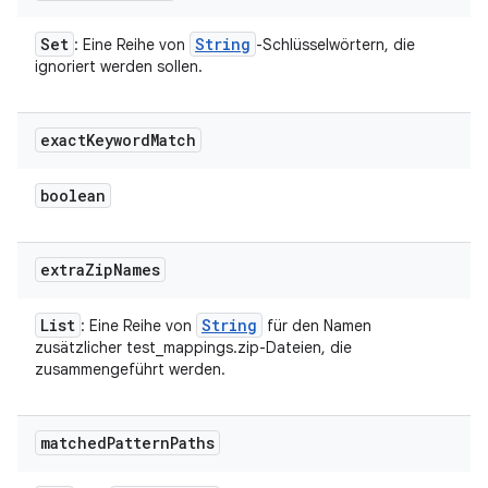
Set
String
: Eine Reihe von
-Schlüsselwörtern, die
ignoriert werden sollen.
exact
Keyword
Match
boolean
extra
Zip
Names
List
String
: Eine Reihe von
für den Namen
zusätzlicher test_mappings.zip-Dateien, die
zusammengeführt werden.
matched
Pattern
Paths