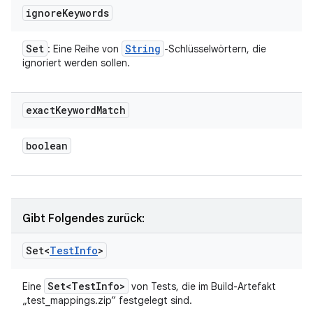
ignore
Keywords
Set
String
: Eine Reihe von
-Schlüsselwörtern, die
ignoriert werden sollen.
exact
Keyword
Match
boolean
Gibt Folgendes zurück:
Set<
Test
Info
>
Set<Test
Info>
Eine
von Tests, die im Build-Artefakt
„test_mappings.zip“ festgelegt sind.