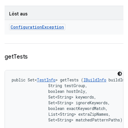
Löst aus
Configuration
Exception
get
Tests
public Set<
TestInfo
> getTests (
IBuildInfo
 buildInfo
                String testGroup, 

                boolean hostOnly, 

                Set<String> keywords, 

                Set<String> ignoreKeywords, 

                boolean exactKeywordMatch, 

                List<String> extraZipNames, 

                Set<String> matchedPatternPaths)