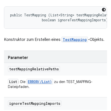
public TestMapping (List<String> testMappingRelativ
                boolean ignoreTestMappingImports)
Konstruktor zum Erstellen eines
TestMapping
-Objekts.
Parameter
test
Mapping
Relative
Paths
List
ERROR(
/
List
)
: Die
zu den TEST_MAPPING-
Dateipfaden.
ignore
Test
Mapping
Imports