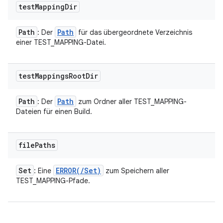
test
Mapping
Dir
Path
Path
: Der
für das übergeordnete Verzeichnis
einer TEST_MAPPING-Datei.
test
Mappings
Root
Dir
Path
Path
: Der
zum Ordner aller TEST_MAPPING-
Dateien für einen Build.
file
Paths
Set
ERROR(
/
Set
)
: Eine
zum Speichern aller
TEST_MAPPING-Pfade.