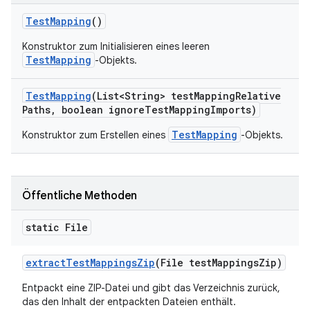
Test
Mapping
()
Konstruktor zum Initialisieren eines leeren
TestMapping
-Objekts.
Test
Mapping
(List<String> test
Mapping
Relative
Paths
,
boolean ignore
Test
Mapping
Imports)
TestMapping
Konstruktor zum Erstellen eines
-Objekts.
Öffentliche Methoden
static File
extract
Test
Mappings
Zip
(File test
Mappings
Zip)
Entpackt eine ZIP-Datei und gibt das Verzeichnis zurück,
das den Inhalt der entpackten Dateien enthält.