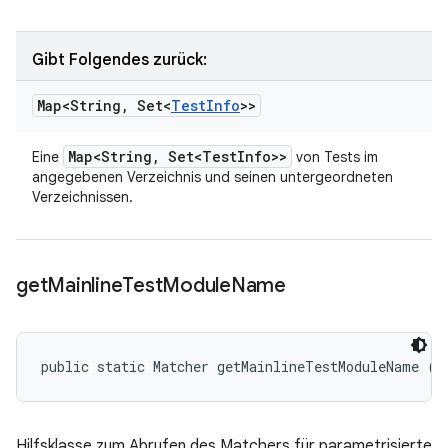
Gibt Folgendes zurück:
Map<String
,
Set<
Test
Info
>>
Map<String
,
Set<Test
Info>>
Eine
von Tests im
angegebenen Verzeichnis und seinen untergeordneten
Verzeichnissen.
get
Mainline
Test
Module
Name
public static Matcher getMainlineTestModuleName (
T
Hilfsklasse zum Abrufen des Matchers für parametrisierte