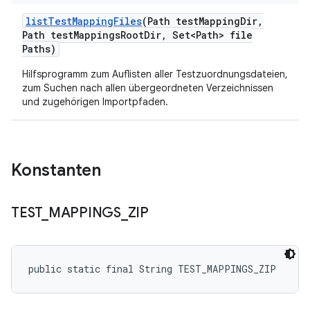
list
Test
Mapping
Files
(Path test
Mapping
Dir
,
Path test
Mappings
Root
Dir
,
Set<Path> file
Paths)
Hilfsprogramm zum Auflisten aller Testzuordnungsdateien,
zum Suchen nach allen übergeordneten Verzeichnissen
und zugehörigen Importpfaden.
Konstanten
TEST
_
MAPPINGS
_
ZIP
public static final String TEST_MAPPINGS_ZIP