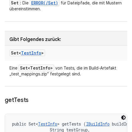
Set
ERROR(
/
Set
)
: Die
für Dateipfade, die mit Mustern
übereinstimmen.
Gibt Folgendes zurück:
Set<
Test
Info
>
Set<Test
Info>
Eine
von Tests, die im Build-Artefakt
„test_mappings.zip“ festgelegt sind.
get
Tests
public Set<
TestInfo
> getTests (
IBuildInfo
 buildInfo
                String testGroup, 
