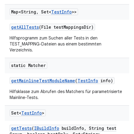
Map<String
,
Set<
Test
Info
>>
get
All
Tests
(File test
Mappings
Dir)
Hilfsprogramm zum Suchen aller Tests in den
TEST_MAPPING-Dateien aus einem bestimmten
Verzeichnis.
static Matcher
get
Mainline
Test
Module
Name
(
Test
Info
info)
Hilfsklasse zum Abrufen des Matchers für parametrisierte
Mainline-Tests.
Set<
Test
Info
>
get
Tests
(
IBuild
Info
build
Info
,
String test