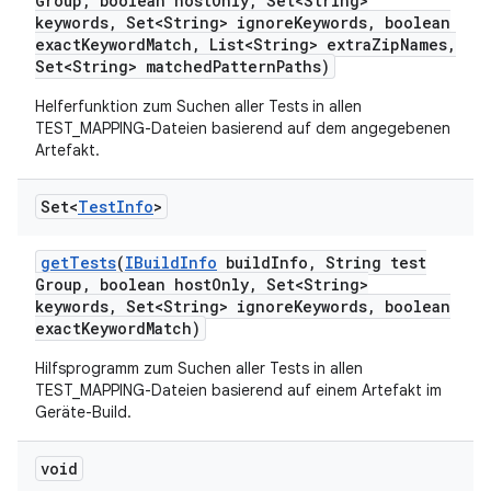
Group
,
boolean host
Only
,
Set<String>
keywords
,
Set<String> ignore
Keywords
,
boolean
exact
Keyword
Match
,
List<String> extra
Zip
Names
,
Set<String> matched
Pattern
Paths)
Helferfunktion zum Suchen aller Tests in allen
TEST_MAPPING-Dateien basierend auf dem angegebenen
Artefakt.
Set<
Test
Info
>
get
Tests
(
IBuild
Info
build
Info
,
String test
Group
,
boolean host
Only
,
Set<String>
keywords
,
Set<String> ignore
Keywords
,
boolean
exact
Keyword
Match)
Hilfsprogramm zum Suchen aller Tests in allen
TEST_MAPPING-Dateien basierend auf einem Artefakt im
Geräte-Build.
void