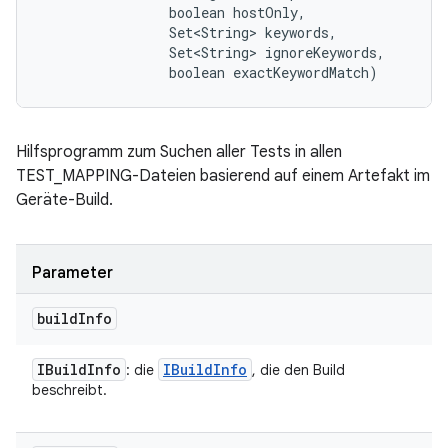
                boolean hostOnly, 

                Set<String> keywords, 

                Set<String> ignoreKeywords, 

                boolean exactKeywordMatch)
Hilfsprogramm zum Suchen aller Tests in allen
TEST_MAPPING-Dateien basierend auf einem Artefakt im
Geräte-Build.
Parameter
build
Info
IBuild
Info
IBuild
Info
: die
, die den Build
beschreibt.