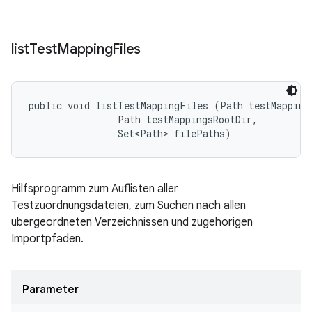
list
Test
Mapping
Files
public void listTestMappingFiles (Path testMappingD
                Path testMappingsRootDir, 

                Set<Path> filePaths)
Hilfsprogramm zum Auflisten aller
Testzuordnungsdateien, zum Suchen nach allen
übergeordneten Verzeichnissen und zugehörigen
Importpfaden.
Parameter