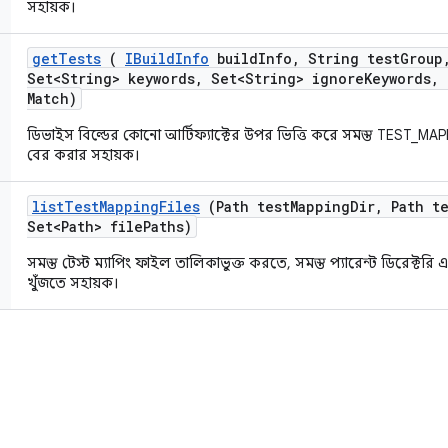
সহায়ক।
get
Tests
(
IBuild
Info
build
Info
,
String test
Group
Set<String> keywords
,
Set<String> ignore
Keywords
,
Match)
ডিভাইস বিল্ডের কোনো আর্টিফ্যাক্টের উপর ভিত্তি করে সমস্ত TEST_MAP
বের করার সহায়ক।
list
Test
Mapping
Files
(Path test
Mapping
Dir
,
Path te
Set<Path> file
Paths)
সমস্ত টেস্ট ম্যাপিং ফাইল তালিকাভুক্ত করতে, সমস্ত প্যারেন্ট ডিরেক্টরি এ
খুঁজতে সহায়ক।