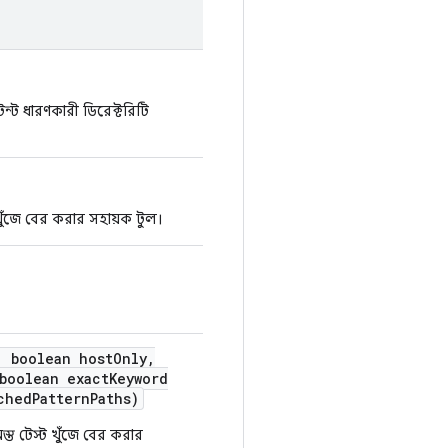
্ট ধারণকারী ডিরেক্টরিটি
খুঁজে বের করার সহায়ক টুল।
,
boolean host
Only
,
boolean exact
Keyword
ched
Pattern
Paths)
্ত টেস্ট খুঁজে বের করার