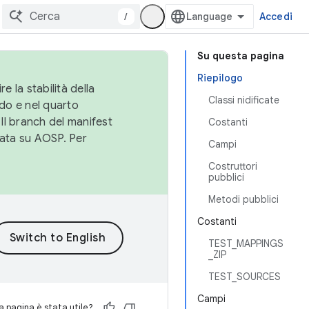
/
Accedi
Su questa pagina
Riepilogo
e la stabilità della
Classi nidificate
do e nel quarto
 Il branch del manifest
Costanti
cata su AOSP. Per
Campi
Costruttori
pubblici
Metodi pubblici
Costanti
TEST_MAPPINGS
_ZIP
TEST_SOURCES
Campi
 pagina è stata utile?