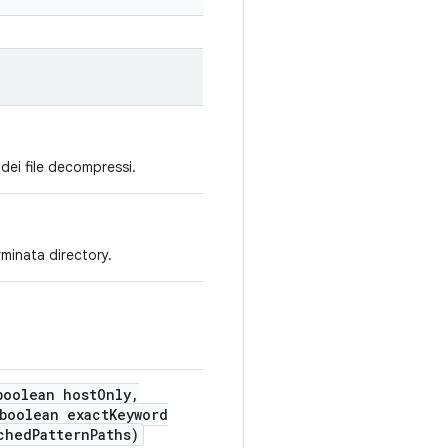
 dei file decompressi.
rminata directory.
oolean host
Only
,
boolean exact
Keyword
ched
Pattern
Paths)