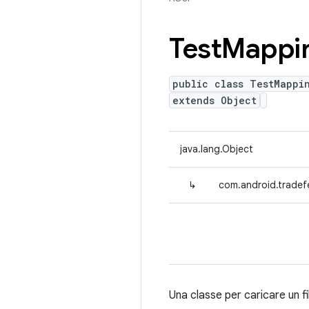
Test
Mappi
public class TestMappi
extends Object
java.lang.Object
↳
com.android.tradef
Una classe per caricare un 