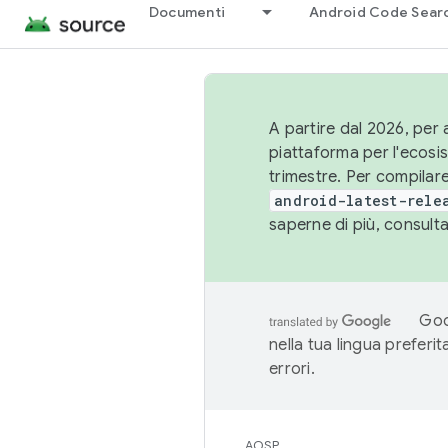
Documenti
Android Code Sear
A partire dal 2026, per a
piattaforma per l'ecos
trimestre. Per compilare
android-latest-rele
saperne di più, consult
Goo
nella tua lingua preferi
errori.
AOSP