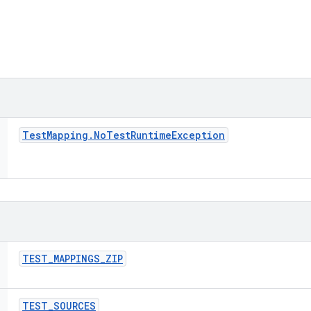
Test
Mapping
.
No
Test
Runtime
Exception
TEST
_
MAPPINGS
_
ZIP
TEST
_
SOURCES