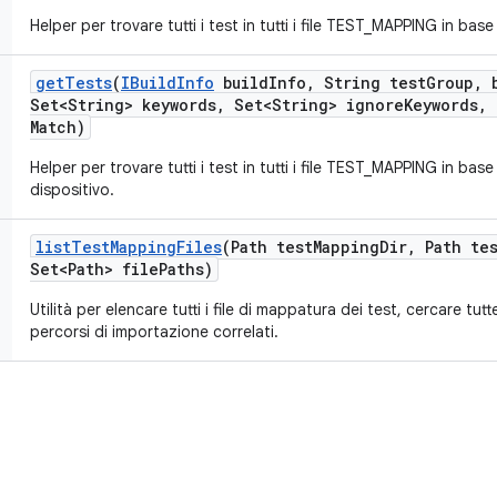
Helper per trovare tutti i test in tutti i file TEST_MAPPING in base
get
Tests
(
IBuild
Info
build
Info
,
String test
Group
,
b
Set<String> keywords
,
Set<String> ignore
Keywords
,
Match)
Helper per trovare tutti i test in tutti i file TEST_MAPPING in base
dispositivo.
list
Test
Mapping
Files
(Path test
Mapping
Dir
,
Path tes
Set<Path> file
Paths)
Utilità per elencare tutti i file di mappatura dei test, cercare tutte
percorsi di importazione correlati.