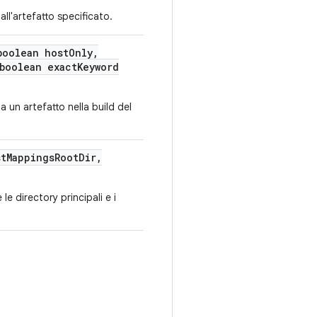
 all'artefatto specificato.
oolean host
Only
,
boolean exact
Keyword
 a un artefatto nella build del
t
Mappings
Root
Dir
,
 le directory principali e i