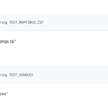
tring TEST_MAPPINGS_ZIP
ings.zip"
ring TEST_SOURCES
rces"