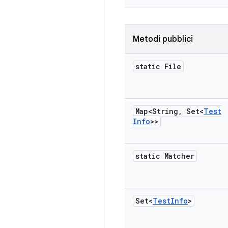
Metodi pubblici
static File
Map<String
,
Set<
Test
Info
>>
static Matcher
Set<
Test
Info
>