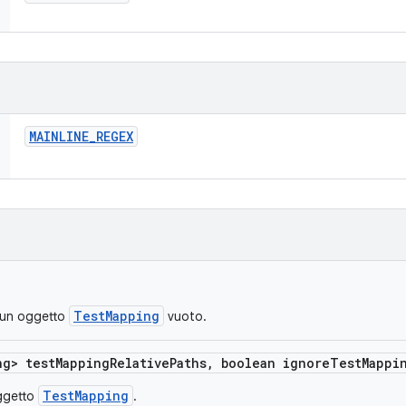
MAINLINE
_
REGEX
TestMapping
e un oggetto
vuoto.
ng> test
Mapping
Relative
Paths
,
boolean ignore
Test
Mappi
TestMapping
oggetto
.