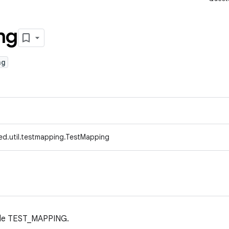
ng
ng
ed.util.testmapping.TestMapping
file TEST_MAPPING.