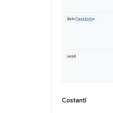
Set<
Test
Info
>
void
Costanti