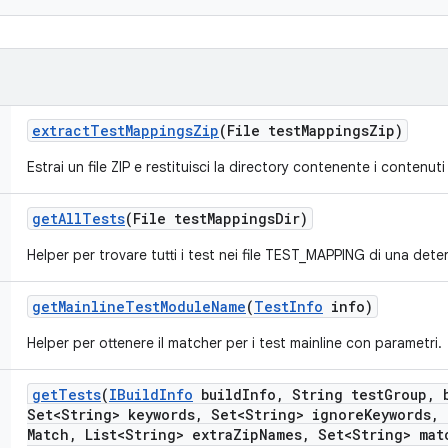
extract
Test
Mappings
Zip
(File test
Mappings
Zip)
Estrai un file ZIP e restituisci la directory contenente i contenuti
get
All
Tests
(File test
Mappings
Dir)
Helper per trovare tutti i test nei file TEST_MAPPING di una dete
get
Mainline
Test
Module
Name
(
Test
Info
info)
Helper per ottenere il matcher per i test mainline con parametri.
get
Tests
(
IBuild
Info
build
Info
,
String test
Group
,
b
Set<String> keywords
,
Set<String> ignore
Keywords
,
Match
,
List<String> extra
Zip
Names
,
Set<String> mat