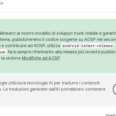
ch
llinearci al nostro modello di sviluppo trunk stabile e garantir
istema, pubblicheremo il codice sorgente su AOSP nel secon
 e contribuire ad AOSP, utilizza
android-latest-release
.
ase
farà sempre riferimento alla release più recente pubbli
a la sezione
Modifiche ad AOSP
.
gle utilizza la tecnologia AI per tradurre i contenuti
ta. Le traduzioni generate dall'AI potrebbero contenere
Questa