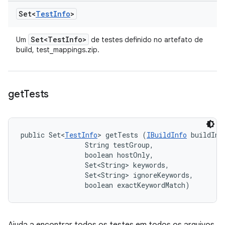
Set<
Test
Info
>
Set<Test
Info>
Um
de testes definido no artefato de
build, test_mappings.zip.
get
Tests
public Set<
TestInfo
> getTests (
IBuildInfo
 buildInfo
                String testGroup, 

                boolean hostOnly, 

                Set<String> keywords, 

                Set<String> ignoreKeywords, 

                boolean exactKeywordMatch)