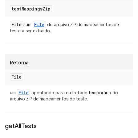
test
Mappings
Zip
File
File
: um
do arquivo ZIP de mapeamentos de
teste a ser extraído.
Retorna
File
File
um
apontando para o diretório temporário do
arquivo ZIP de mapeamentos de teste.
get
All
Tests