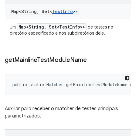
Map<String
,
Set<
Test
Info
>>
Map<String
,
Set<Test
Info>>
Um
de testes no
diretório especificado e nos subdiretórios dele.
get
Mainline
Test
Module
Name
public static Matcher getMainlineTestModuleName (
T
Auxiliar para receber o matcher de testes principais
parametrizados.