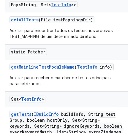
Map<String
,
Set<
Test
Info
>>
get
All
Tests
(File test
Mappings
Dir)
Auxiliar para encontrar todos os testes nos arquivos
TEST_MAPPING de um determinado diretório.
static Matcher
get
Mainline
Test
Module
Name
(
Test
Info
info)
Auxiliar para receber o matcher de testes principais
parametrizados.
Set<
Test
Info
>
get
Tests
(
IBuild
Info
build
Info
,
String test
Group
,
boolean host
Only
,
Set<String>
keywords
,
Set<String> ignore
Keywords
,
boolean
exact
Keyword
Match
,
List<String> extra
Zip
Names
,