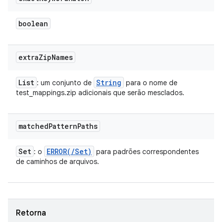
boolean
extra
Zip
Names
List
String
: um conjunto de
para o nome de
test_mappings.zip adicionais que serão mesclados.
matched
Pattern
Paths
Set
ERROR(
/
Set
)
: o
para padrões correspondentes
de caminhos de arquivos.
Retorna