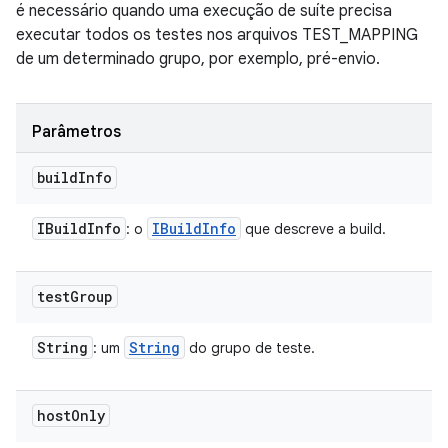
é necessário quando uma execução de suíte precisa
executar todos os testes nos arquivos TEST_MAPPING
de um determinado grupo, por exemplo, pré-envio.
Parâmetros
build
Info
IBuild
Info
IBuild
Info
: o
que descreve a build.
test
Group
String
String
: um
do grupo de teste.
host
Only