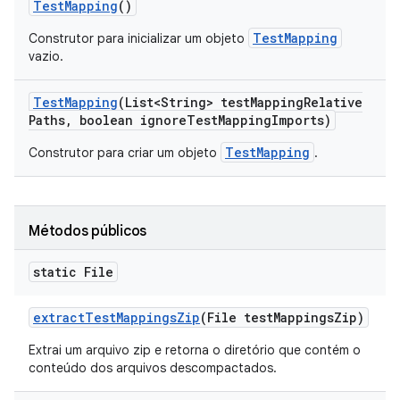
Test
Mapping
()
TestMapping
Construtor para inicializar um objeto
vazio.
Test
Mapping
(List<String> test
Mapping
Relative
Paths
,
boolean ignore
Test
Mapping
Imports)
TestMapping
Construtor para criar um objeto
.
Métodos públicos
static File
extract
Test
Mappings
Zip
(File test
Mappings
Zip)
Extrai um arquivo zip e retorna o diretório que contém o
conteúdo dos arquivos descompactados.