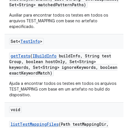
Set<String> matched
Pattern
Paths)
Auxiliar para encontrar todos os testes em todos os
arquivos TEST_MAPPING com base no artefato
especificado.
Set<
Test
Info
>
get
Tests
(
IBuild
Info
build
Info
,
String test
Group
,
boolean host
Only
,
Set<String>
keywords
,
Set<String> ignore
Keywords
,
boolean
exact
Keyword
Match)
Ajuda a encontrar todos os testes em todos os arquivos
TEST_MAPPING com base em um artefato no build do
dispositivo.
void
list
Test
Mapping
Files
(Path test
Mapping
Dir
,