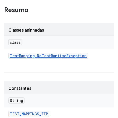
Resumo
Classes aninhadas
class
Test
Mapping
.
No
Test
Runtime
Exception
Constantes
String
TEST
_
MAPPINGS
_
ZIP