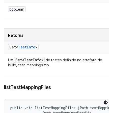
boolean
Retorna
Set<
Test
Info
>
Set<Test
Info>
Um
de testes definido no artefato de
build, test_mappings.zip.
list
Test
Mapping
Files
public void listTestMappingFiles (Path testMappingD
                Path testMappingsRootDir, 
