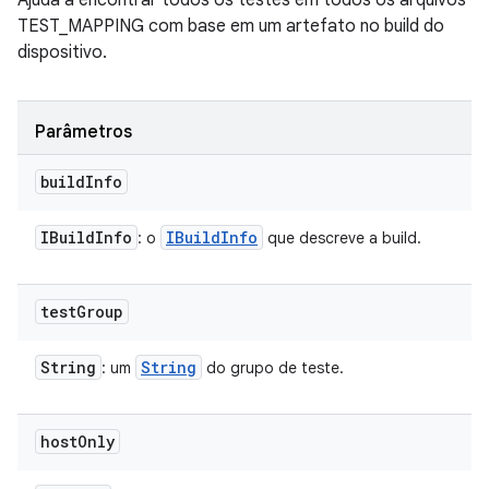
Ajuda a encontrar todos os testes em todos os arquivos
TEST_MAPPING com base em um artefato no build do
dispositivo.
Parâmetros
build
Info
IBuild
Info
IBuild
Info
: o
que descreve a build.
test
Group
String
String
: um
do grupo de teste.
host
Only