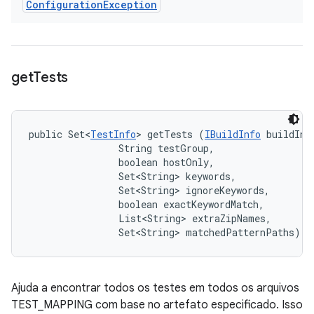
Configuration
Exception
get
Tests
public Set<
TestInfo
> getTests (
IBuildInfo
 buildInfo
                String testGroup, 

                boolean hostOnly, 

                Set<String> keywords, 

                Set<String> ignoreKeywords, 

                boolean exactKeywordMatch, 

                List<String> extraZipNames, 

                Set<String> matchedPatternPaths)
Ajuda a encontrar todos os testes em todos os arquivos
TEST_MAPPING com base no artefato especificado. Isso