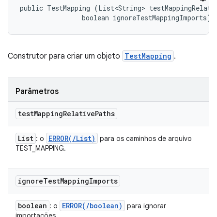
public TestMapping (List<String> testMappingRelativ
                boolean ignoreTestMappingImports)
Construtor para criar um objeto
TestMapping
.
Parâmetros
test
Mapping
Relative
Paths
List
ERROR(
/
List
)
: o
para os caminhos de arquivo
TEST_MAPPING.
ignore
Test
Mapping
Imports
boolean
ERROR(
/
boolean)
: o
para ignorar
importações.