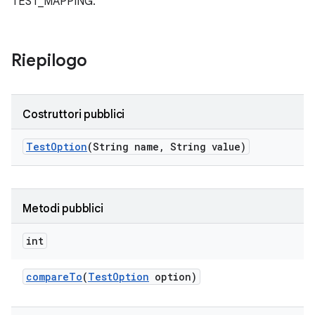
TEST_MAPPING.
Riepilogo
Costruttori pubblici
Test
Option
(String name
,
String value)
Metodi pubblici
int
compare
To
(
Test
Option
option)