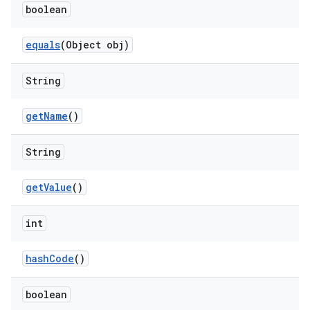
boolean
equals
(Object obj)
String
get
Name
()
String
get
Value
()
int
hash
Code
()
boolean