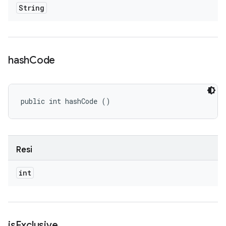
String
hash
Code
public int hashCode ()
Resi
int
is
Exclusive