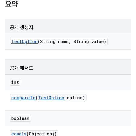
요약
공개 생성자
Test
Option
(String name
,
String value)
공개 메서드
int
compare
To
(
Test
Option
option)
boolean
equals
(Object obj)