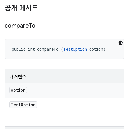
공개 메서드
compare
To
public int compareTo (
TestOption
 option)
매개변수
option
Test
Option