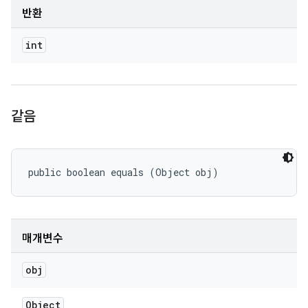
반환
int
같음
public boolean equals (Object obj)
매개변수
obj
Object