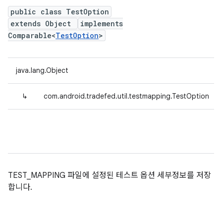
public class TestOption
extends Object
implements
Comparable<
TestOption
>
java.lang.Object
↳
com.android.tradefed.util.testmapping.TestOption
TEST_MAPPING 파일에 설정된 테스트 옵션 세부정보를 저장
합니다.