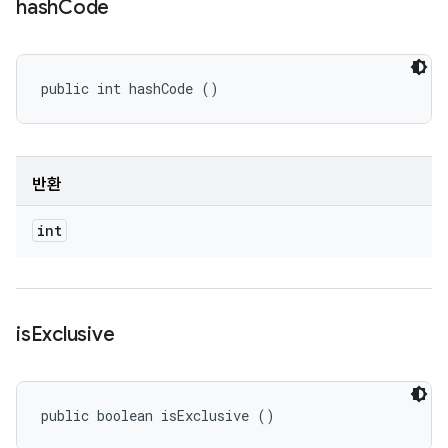
hash
Code
public int hashCode ()
반환
int
is
Exclusive
public boolean isExclusive ()