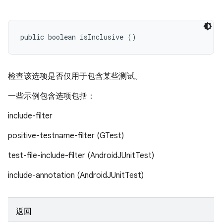
public boolean isInclusive ()
检查该选项是否仅用于包含某些测试。
一些示例包含选项包括：
include-filter
positive-testname-filter (GTest)
test-file-include-filter (AndroidJUnitTest)
include-annotation (AndroidJUnitTest)
返回