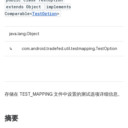
extends Object
implements
Comparable<
TestOption
>
java.lang.Object
↳
com.android.tradefed.util.testmapping.TestOption
存储在 TEST_MAPPING 文件中设置的测试选项详细信息。
摘要