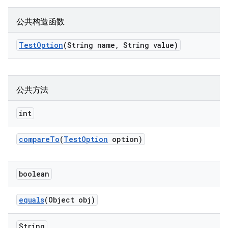
公共构造函数
Test
Option
(String name
,
String value)
公共方法
int
compare
To
(
Test
Option
option)
boolean
equals
(Object obj)
String