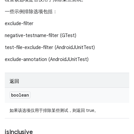
一些示例排除选项包括：
exclude-filter
negative-testname-filter (GTest)
test-file-exclude-filter (AndroidJUnitTest)
exclude-annotation (AndroidJUnitTest)
返回
boolean
如果该选项仅用于排除某些测试，则返回 true。
is
Inclusive