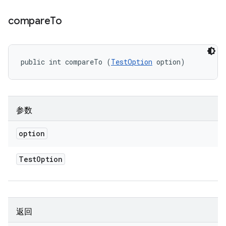
compare
To
public int compareTo (
TestOption
 option)
参数
option
Test
Option
返回