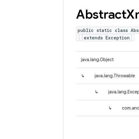
Abstract
X
public static class Abs
extends Exception
java.lang.Object
↳
java.lang.Throwable
↳
java.lang.Exce
↳
com.andr