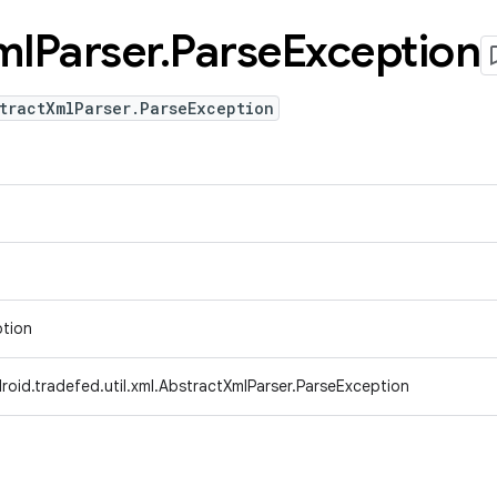
ml
Parser
.
Parse
Exception
tractXmlParser.ParseException
ption
oid.tradefed.util.xml.AbstractXmlParser.ParseException