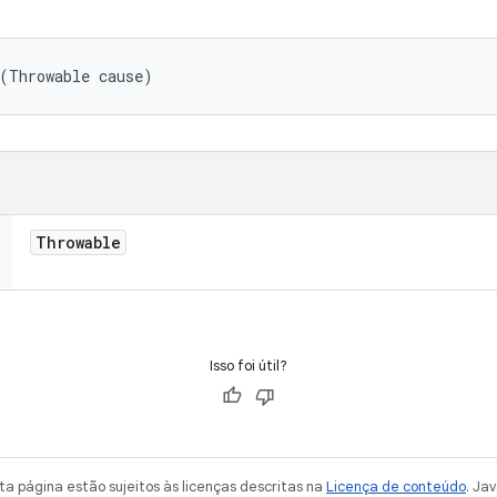
 (Throwable cause)
Throwable
Isso foi útil?
a página estão sujeitos às licenças descritas na
Licença de conteúdo
. Ja