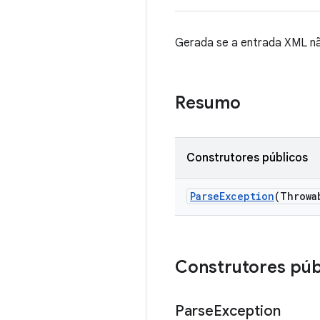
Gerada se a entrada XML nã
Resumo
Construtores públicos
Parse
Exception
(Throwa
Construtores púb
Parse
Exception