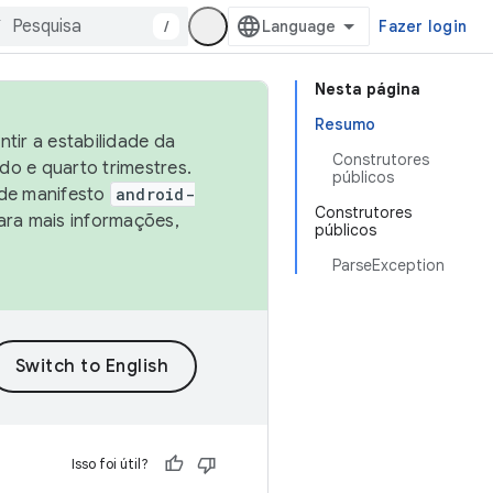
/
Fazer login
Nesta página
Resumo
tir a estabilidade da
Construtores
o e quarto trimestres.
públicos
 de manifesto
android-
Construtores
ara mais informações,
públicos
ParseException
Isso foi útil?