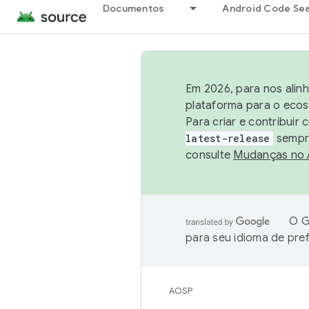
Documentos
Android Code Se
Em 2026, para nos alin
plataforma para o ecos
Para criar e contribuir
latest-release
sempre
consulte
Mudanças no
O G
para seu idioma de pre
AOSP