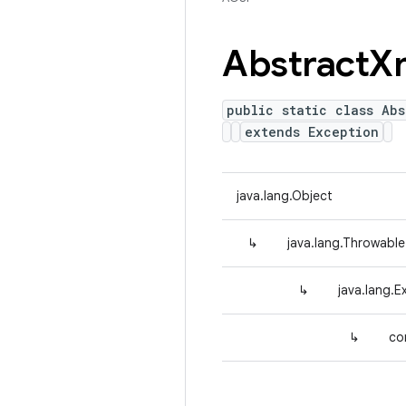
Abstract
X
public static class Abs
extends Exception
java.lang.Object
↳
java.lang.Throwable
↳
java.lang.E
↳
co