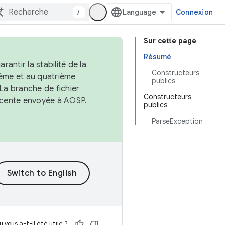
/
Connexion
Sur cette page
Résumé
antir la stabilité de la
Constructeurs
ème et au quatrième
publics
 La branche de fichier
Constructeurs
récente envoyée à AOSP.
publics
ParseException
 vous a-t-il été utile ?