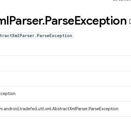
ml
Parser
.
Parse
Exception
tractXmlParser.ParseException
xception
m.android.tradefed.util.xml.AbstractXmlParser.ParseException