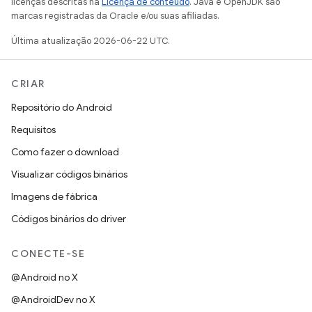
licenças descritas na
Licença de conteúdo
. Java e OpenJDK são
marcas registradas da Oracle e/ou suas afiliadas.
Última atualização 2026-06-22 UTC.
CRIAR
Repositório do Android
Requisitos
Como fazer o download
Visualizar códigos binários
Imagens de fábrica
Códigos binários do driver
CONECTE-SE
@Android no X
@AndroidDev no X