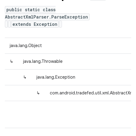
public static class
AbstractXmlParser.ParseException
extends Exception
java.lang.Object
↳
java.lang.Throwable
↳
java.lang.Exception
↳
com.android.tradefed.util.xml.AbstractXml