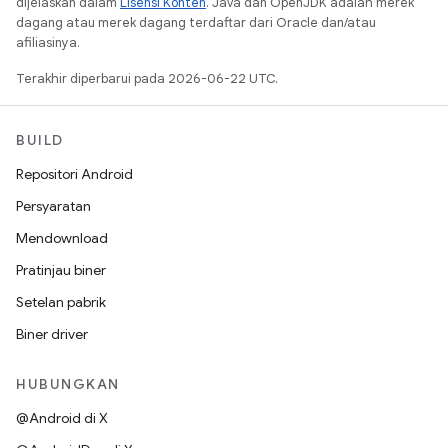
dijelaskan dalam
Lisensi Konten
. Java dan OpenJDK adalah merek
dagang atau merek dagang terdaftar dari Oracle dan/atau
afiliasinya.
Terakhir diperbarui pada 2026-06-22 UTC.
BUILD
Repositori Android
Persyaratan
Mendownload
Pratinjau biner
Setelan pabrik
Biner driver
HUBUNGKAN
@Android di X