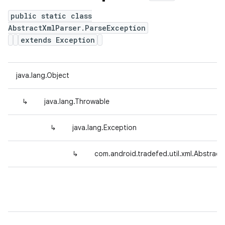
public static class
AbstractXmlParser.ParseException
extends Exception
java.lang.Object
↳
java.lang.Throwable
↳
java.lang.Exception
↳
com.android.tradefed.util.xml.Abstract