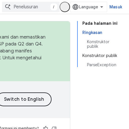
/
Masuk
Pada halaman ini
Ringkasan
 kami dan memastikan
Konstruktor
OSP pada Q2 dan Q4.
publik
Cabang manifes
Konstruktor publik
SP. Untuk mengetahui
ParseException
formasi ini membantu?