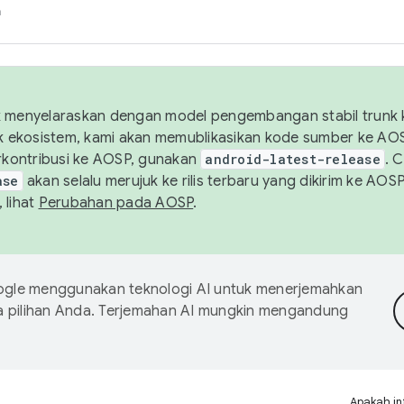
h
uk menyelaraskan dengan model pengembangan stabil trunk
tuk ekosistem, kami akan memublikasikan kode sumber ke A
kontribusi ke AOSP, gunakan
android-latest-release
. 
ase
akan selalu merujuk ke rilis terbaru yang dikirim ke AO
 lihat
Perubahan pada AOSP
.
gle menggunakan teknologi AI untuk menerjemahkan
a pilihan Anda. Terjemahan AI mungkin mengandung
Apakah in