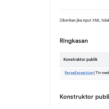
Diberikan jika input XML tida
Ringkasan
Konstruktor publik
Parse
Exception
(Throwa
Konstruktor publ