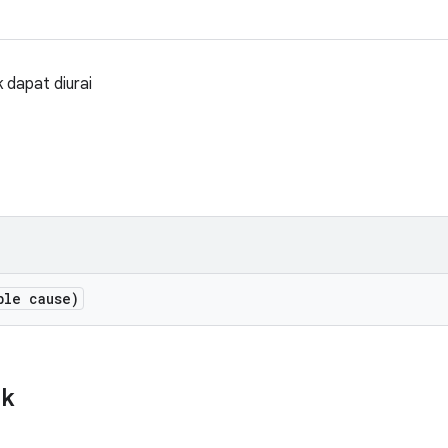
k dapat diurai
ble cause)
ik