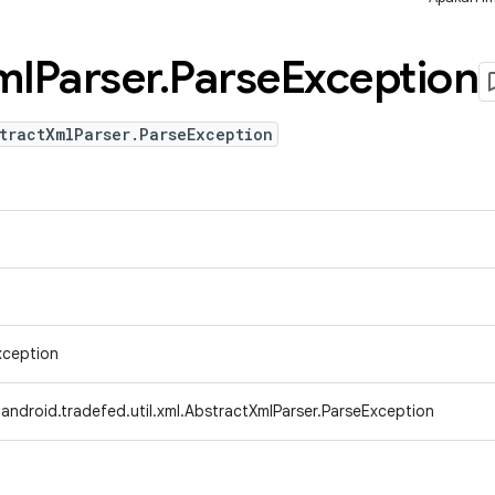
ml
Parser
.
Parse
Exception
tractXmlParser.ParseException
xception
android.tradefed.util.xml.AbstractXmlParser.ParseException