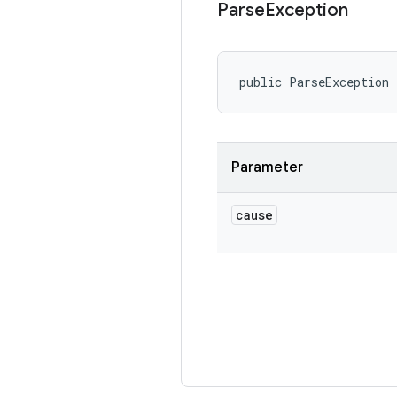
Parse
Exception
public ParseException
Parameter
cause