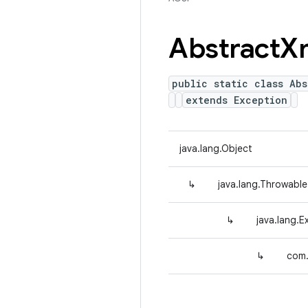
Abstract
X
public static class Abs
extends Exception
java.lang.Object
↳
java.lang.Throwable
↳
java.lang.E
↳
com.