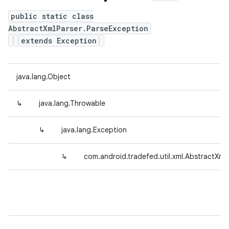
public static class
AbstractXmlParser.ParseException
extends Exception
java.lang.Object
↳
java.lang.Throwable
↳
java.lang.Exception
↳
com.android.tradefed.util.xml.AbstractXml