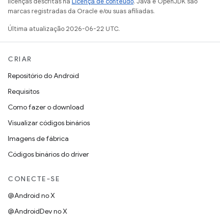
licenças descritas na
Licença de conteúdo
. Java e OpenJDK são
marcas registradas da Oracle e/ou suas afiliadas.
Última atualização 2026-06-22 UTC.
CRIAR
Repositório do Android
Requisitos
Como fazer o download
Visualizar códigos binários
Imagens de fábrica
Códigos binários do driver
CONECTE-SE
@Android no X
@AndroidDev no X