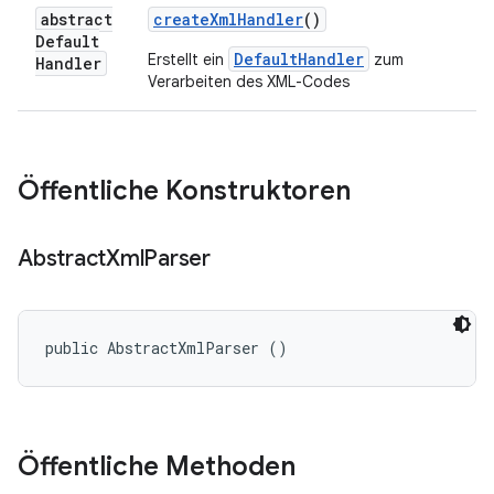
abstract
create
Xml
Handler
()
Default
DefaultHandler
Erstellt ein
zum
Handler
Verarbeiten des XML-Codes
Öffentliche Konstruktoren
Abstract
Xml
Parser
public AbstractXmlParser ()
Öffentliche Methoden