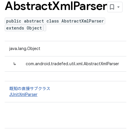
Abstract
Xml
Parser
public abstract class AbstractXmlParser
extends Object
java.lang.Object
↳
com.android.tradefed.util.xml.AbstractXmlParser
既知の直接サブクラス
JUnitXmlParser