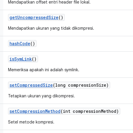
Mendapatkan offset entri header file lokal.
get
Uncompressed
Size
()
Mendapatkan ukuran yang tidak dikompresi.
hash
Code
()
is
Sym
Link
()
Memeriksa apakah ini adalah symlink.
set
Compressed
Size
(long compression
Size)
Tetapkan ukuran yang dikompresi.
set
Compression
Method
(int compression
Method)
Setel metode kompresi.