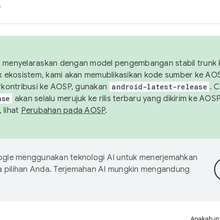
h
uk menyelaraskan dengan model pengembangan stabil trunk
tuk ekosistem, kami akan memublikasikan kode sumber ke A
kontribusi ke AOSP, gunakan
android-latest-release
. 
ase
akan selalu merujuk ke rilis terbaru yang dikirim ke AO
 lihat
Perubahan pada AOSP
.
gle menggunakan teknologi AI untuk menerjemahkan
a pilihan Anda. Terjemahan AI mungkin mengandung
Apakah in