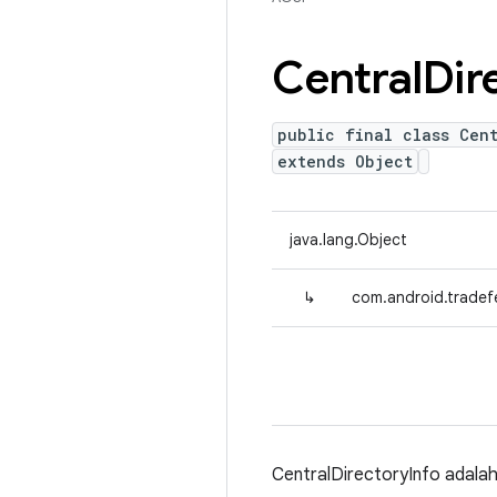
Central
Dir
public final class Cen
extends Object
java.lang.Object
↳
com.android.tradefe
CentralDirectoryInfo adalah c