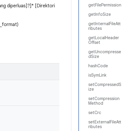
getFilePermission
ng diperluas]?]* [Direktori
getInfoSize
getInternalFileAtt
le_format)
ributes
getLocalHeader
Offset
getUncompresse
dSize
hashCode
isSymLink
setCompressedS
ize
setCompression
Method
setCrc
setExternalFileAtt
ributes