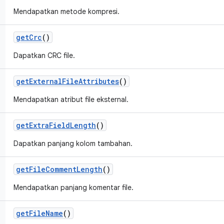
Mendapatkan metode kompresi.
get
Crc
()
Dapatkan CRC file.
get
External
File
Attributes
()
Mendapatkan atribut file eksternal.
get
Extra
Field
Length
()
Dapatkan panjang kolom tambahan.
get
File
Comment
Length
()
Mendapatkan panjang komentar file.
get
File
Name
()