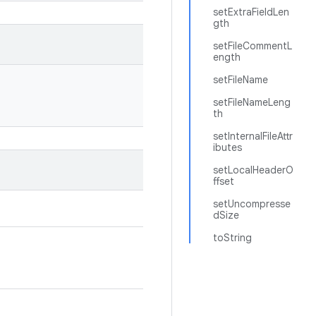
setExtraFieldLen
gth
setFileCommentL
ength
setFileName
setFileNameLeng
th
setInternalFileAttr
ibutes
setLocalHeaderO
ffset
setUncompresse
dSize
toString