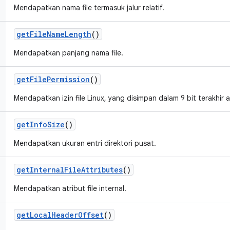
Mendapatkan nama file termasuk jalur relatif.
get
File
Name
Length
()
Mendapatkan panjang nama file.
get
File
Permission
()
Mendapatkan izin file Linux, yang disimpan dalam 9 bit terakhir at
get
Info
Size
()
Mendapatkan ukuran entri direktori pusat.
get
Internal
File
Attributes
()
Mendapatkan atribut file internal.
get
Local
Header
Offset
()