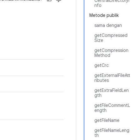
CentralDirectoryI
nfo
Metode publik
sama dengan
getCompressed
Size
getCompression
Method
getCrc
getExternalFileAtt
ributes
getExtraFieldLen
gth
getFileCommentL
ength
getFileName
getFileNameLeng
th