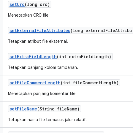
set
Crc
(long crc)
Menetapkan CRC file.
set
External
File
Attributes
(long external
File
Attribu
Tetapkan atribut file eksternal.
set
Extra
Field
Length
(int extra
Field
Length)
Tetapkan panjang kolom tambahan.
set
File
Comment
Length
(int file
Comment
Length)
Menetapkan panjang komentar file.
set
File
Name
(String file
Name)
Tetapkan nama file termasuk jalur relatif.