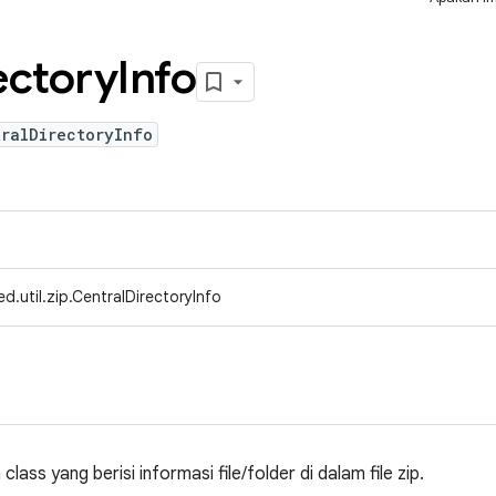
ectory
Info
tralDirectoryInfo
d.util.zip.CentralDirectoryInfo
lass yang berisi informasi file/folder di dalam file zip.