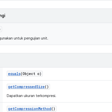
ngi
)
gunakan untuk pengujian unit.
equals
(Object o)
get
Compressed
Size
()
Dapatkan ukuran terkompresi.
get
Compression
Method
()