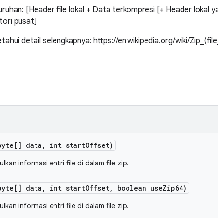
uruhan: [Header file lokal + Data terkompresi [+ Header lokal ya
tori pusat]
tahui detail selengkapnya: https://en.wikipedia.org/wiki/Zip_(fi
byte[] data
,
int start
Offset)
an informasi entri file di dalam file zip.
byte[] data
,
int start
Offset
,
boolean use
Zip64)
an informasi entri file di dalam file zip.