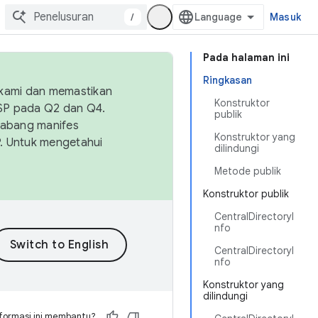
/
Masuk
Pada halaman ini
Ringkasan
 kami dan memastikan
Konstruktor
OSP pada Q2 dan Q4.
publik
Cabang manifes
Konstruktor yang
SP. Untuk mengetahui
dilindungi
Metode publik
Konstruktor publik
CentralDirectoryI
nfo
CentralDirectoryI
nfo
Konstruktor yang
dilindungi
formasi ini membantu?