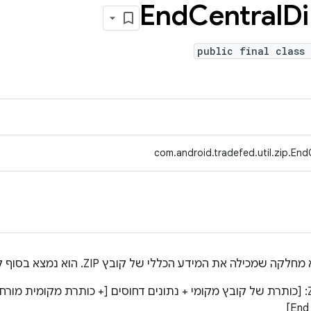
End
Central
Di
public final class 
com.android.tradefed.util.zip.End