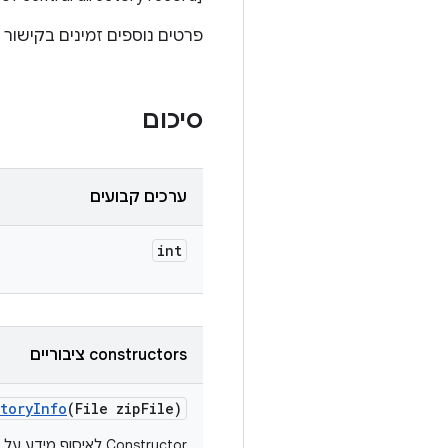
פרטים נוספים זמינים בקישור הבא: wikipedia.org/wiki/Zip_(file_format
סיכום
ערכים קבועים
int
‫constructors ציבוריים
tory
Info
(File zip
File)
Constructor לאיסוף מידע על ספרייה מרכזית של קובץ ZIP.