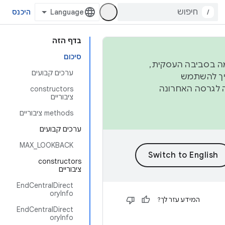
/
היכנס
בדף הזה
סיכום
פורמה בסביבה העסקית,
ערכים קבועים
ברבעון השני וברבעון הרביעי. כדי ליצור ולתרום ל-AOSP, צריך להשתמש
ד יפנה לגרסה האחרונה
‫constructors
ציבוריים
‫methods ציבוריים
ערכים קבועים
MAX_LOOKBACK
‫constructors
ציבוריים
EndCentralDirect
oryInfo
המידע עזר לך?
EndCentralDirect
oryInfo