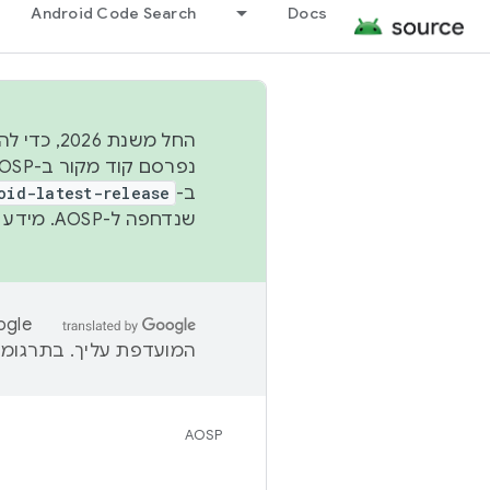
Android Code Search
Docs
החל משנת
ב-
oid-latest-release
שנדחפה ל-AOSP. מידע נוסף זמין במאמר
המועדפת עליך. בתרגומים
AOSP