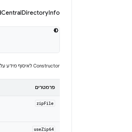
d
Central
Directory
Info
Constructor לאיסוף מידע על ספרייה מרכזית של קובץ ZIP.
פרמטרים
zip
File
use
Zip64