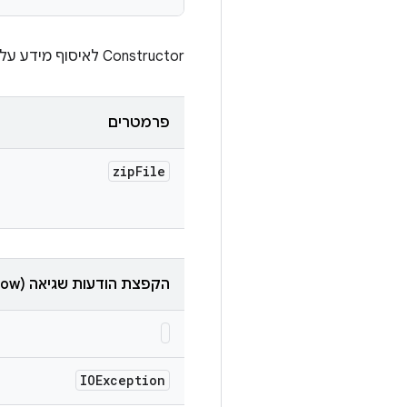
Constructor לאיסוף מידע על ספרייה מרכזית של קובץ ZIP.
פרמטרים
zip
File
הקפצת הודעות שגיאה (throw)
IOException