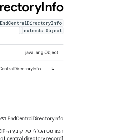
rectory
Info
EndCentralDirectoryInfo
extends Object
java.lang.Object
CentralDirectoryInfo
↳
‫EndCentralDirectoryInfo היא מחלקה שמכילה את המידע הכללי של קובץ ZIP. הוא נמצא בסוף קובץ ה-ZIP.
[End of central directory record]