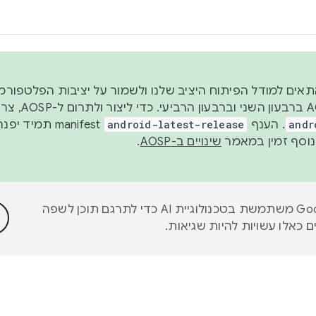
 2026, כדי להתאים למודל הפיתוח היציב שלנו ולשמור על יציבות הפלט
נפרסם קוד מקור ב-AOSP 
andr
. הענף
android-latest-release
manifest תמי
שינויים ב-AOSP
.
‫Google משתמשת בטכנולוגיית AI כדי לתרגם תוכן לשפה
 כאלו עשויות להיות שגיאות.