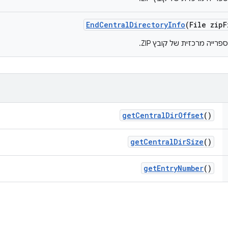
End
Central
Directory
Info
(File zip
F
get
Central
Dir
Offset
()
get
Central
Dir
Size
()
get
Entry
Number
()