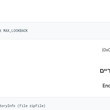
t MAX_LOOKBACK
En
toryInfo (File zipFile)