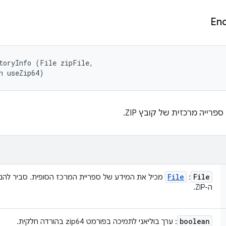
En
toryInfo (File zipFile, 

n useZip64)
File
File
:
מכיל את המידע של ספריית המרכז הסופית. סביר להני
ה-ZIP.
boolean
: ערך בוליאני לתמיכה בפורמט zip64 בהורדה חלקית.