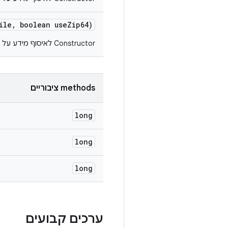
ile
,
boolean use
Zip64)
Constructor לאיסוף מידע על ספרייה מרכזית של קובץ ZIP.
‫methods ציבוריים
long
long
long
ערכים קבועים