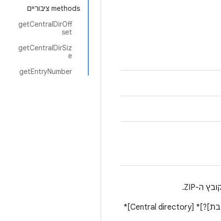
‫methods ציבוריים
getCentralDirOff
set
getCentralDirSiz
e
getEntryNumber
הפורמט הכללי של קובץ ה-ZIP:‏ [כותרת של קובץ מקומי + נתונים דחוסים [+ כותרת מקומית מורחבת]?]* ‫[Central directory]*