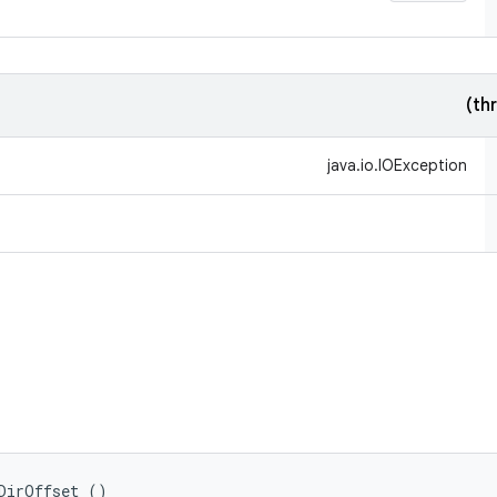
java.io.IOException
DirOffset ()