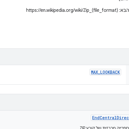
https://en.)
MAX
_
LOOKBACK
End
Central
Direc